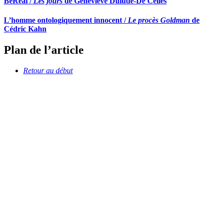
BeReal /
Les jours
de Geneviève Dulude-De Celles
L’homme ontologiquement innocent /
Le procès Goldman
de
Cédric Kahn
Plan de l’article
Retour au début