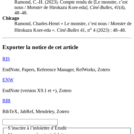
Ramond, C.-H. (2023). Compte rendu de [Le monstre, c’est
nous /
Monster
de Hirokazu Kore-eda].
Ciné-Bulles
,
41
(4),
48–48.
Chicago
Ramond, Charles-Henri « Le monstre, c’est nous /
Monster
de
o
Hirokazu Kore-eda ».
Ciné-Bulles
41, n
4 (2023) : 48–48.
Exporter la notice de cet article
RIS
EndNote, Papers, Reference Manager, RefWorks, Zotero
ENW
EndNote (version X9.1 et +), Zotero
BIB
BibTeX, JabRef, Mendeley, Zotero
S’inscrire à l’infolettre d’Érudit