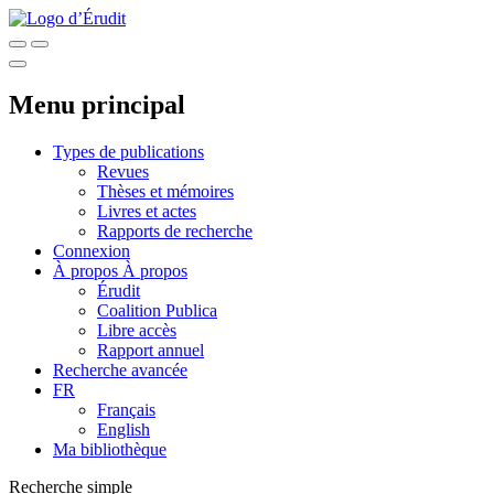
Menu principal
Types de publications
Revues
Thèses et mémoires
Livres et actes
Rapports de recherche
Connexion
À propos
À propos
Érudit
Coalition Publica
Libre accès
Rapport annuel
Recherche avancée
FR
Français
English
Ma bibliothèque
Recherche simple