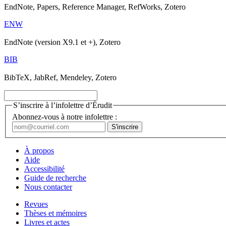
EndNote, Papers, Reference Manager, RefWorks, Zotero
ENW
EndNote (version X9.1 et +), Zotero
BIB
BibTeX, JabRef, Mendeley, Zotero
S’inscrire à l’infolettre d’Érudit
Abonnez-vous à notre infolettre :
À propos
Aide
Accessibilité
Guide de recherche
Nous contacter
Revues
Thèses et mémoires
Livres et actes