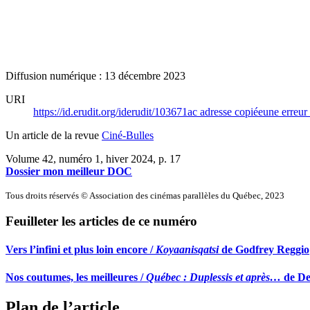
Diffusion numérique : 13 décembre 2023
URI
https://id.erudit.org/iderudit/103671ac
adresse copiée
une erreur 
Un article de la revue
Ciné-Bulles
Volume 42, numéro 1, hiver 2024
, p. 17
Dossier mon meilleur DOC
Tous droits réservés © Association des cinémas parallèles du Québec, 2023
Feuilleter les articles de ce numéro
Vers l’infini et plus loin encore /
Koyaanisqatsi
de Godfrey Reggio
Nos coutumes, les meilleures /
Québec : Duplessis et après…
de De
Plan de l’article