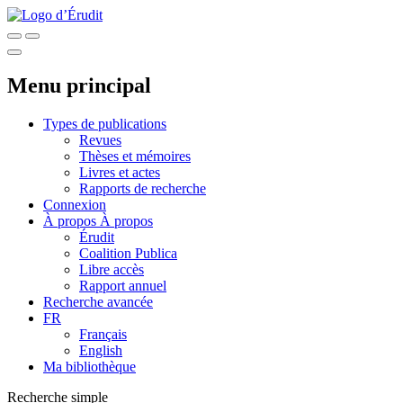
Menu principal
Types de publications
Revues
Thèses et mémoires
Livres et actes
Rapports de recherche
Connexion
À propos
À propos
Érudit
Coalition Publica
Libre accès
Rapport annuel
Recherche avancée
FR
Français
English
Ma bibliothèque
Recherche simple