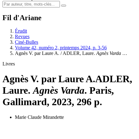
Fil d'Ariane
Érudit
Revues
Ciné-Bulles
Volume 42, numéro 2, printemps 2024, p. 3-56
Agnès V. par Laure A. / ADLER, Laure.
Agnès Varda
…
Livres
Agnès V. par Laure A.
ADLER,
Laure.
Agnès Varda
. Paris,
Gallimard, 2023, 296 p.
Marie Claude Mirandette