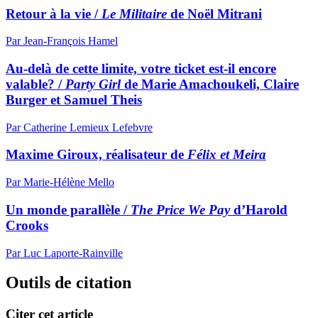
Retour à la vie /
Le Militaire
de Noël Mitrani
Par Jean-François Hamel
Au-delà de cette limite, votre ticket est-il encore
valable? /
Party Girl
de Marie Amachoukeli, Claire
Burger et Samuel Theis
Par Catherine Lemieux Lefebvre
Maxime Giroux, réalisateur de
Félix et Meira
Par Marie-Hélène Mello
Un monde parallèle /
The Price We Pay
d’Harold
Crooks
Par Luc Laporte-Rainville
Outils de citation
Citer cet article