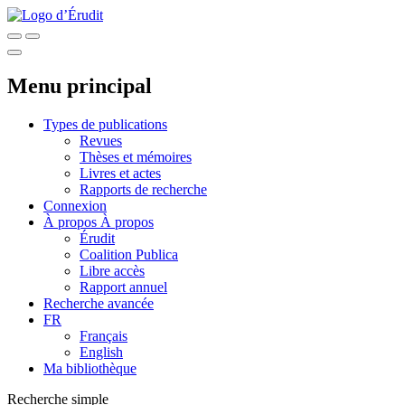
Menu principal
Types de publications
Revues
Thèses et mémoires
Livres et actes
Rapports de recherche
Connexion
À propos
À propos
Érudit
Coalition Publica
Libre accès
Rapport annuel
Recherche avancée
FR
Français
English
Ma bibliothèque
Recherche simple