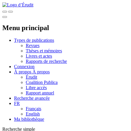
Menu principal
Types de publications
Revues
Thèses et mémoires
Livres et actes
Rapports de recherche
Connexion
À propos
À propos
Érudit
Coalition Publica
Libre accès
Rapport annuel
Recherche avancée
FR
Français
English
Ma bibliothèque
Recherche simple