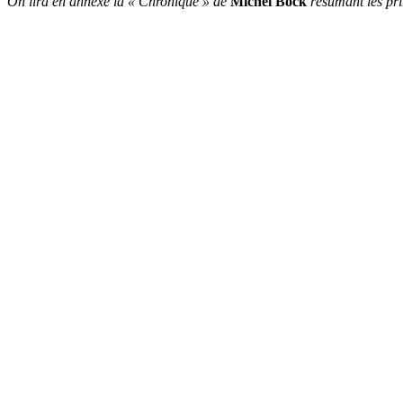
On lira en annexe la « Chronique » de
Michel Bock
résumant les pri