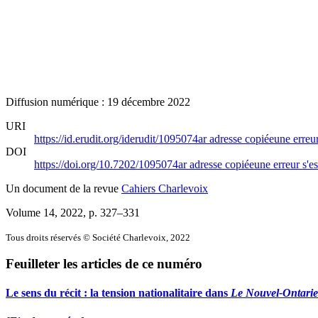
Diffusion numérique : 19 décembre 2022
URI
https://id.erudit.org/iderudit/1095074ar
adresse copiée
une erreur
DOI
https://doi.org/10.7202/1095074ar
adresse copiée
une erreur s'es
Un document de la revue
Cahiers Charlevoix
Volume 14, 2022
, p. 327–331
Tous droits réservés © Société Charlevoix, 2022
Feuilleter les articles de ce numéro
Le sens du récit : la tension nationalitaire dans
Le Nouvel-Ontari