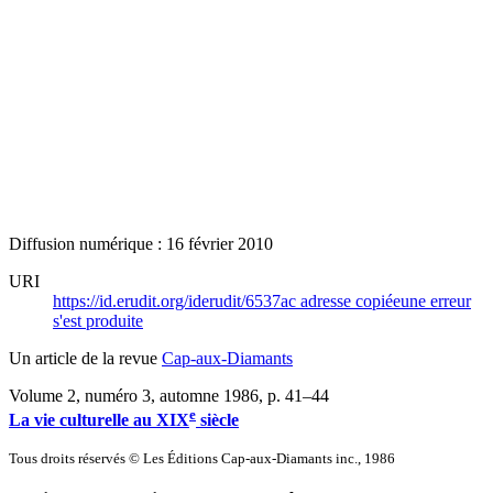
Diffusion numérique : 16 février 2010
URI
https://id.erudit.org/iderudit/6537ac
adresse copiée
une erreur
s'est produite
Un article de la revue
Cap-aux-Diamants
Volume 2, numéro 3, automne 1986
, p. 41–44
e
La vie culturelle au XIX
siècle
Tous droits réservés © Les Éditions Cap-aux-Diamants inc., 1986