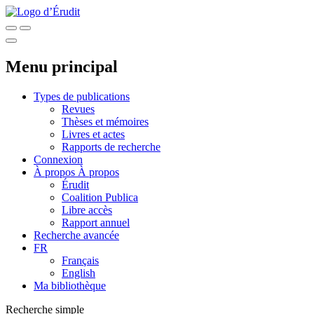
Menu principal
Types de publications
Revues
Thèses et mémoires
Livres et actes
Rapports de recherche
Connexion
À propos
À propos
Érudit
Coalition Publica
Libre accès
Rapport annuel
Recherche avancée
FR
Français
English
Ma bibliothèque
Recherche simple