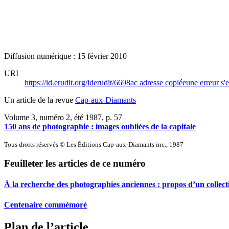
Diffusion numérique : 15 février 2010
URI
https://id.erudit.org/iderudit/6698ac
adresse copiée
une erreur s'e
Un article de la revue
Cap-aux-Diamants
Volume 3, numéro 2, été 1987
, p. 57
150 ans de photographie : images oubliées de la capitale
Tous droits réservés © Les Éditions Cap-aux-Diamants inc., 1987
Feuilleter les articles de ce numéro
À la recherche des photographies anciennes : propos d’un collec
Centenaire commémoré
Plan de l’article