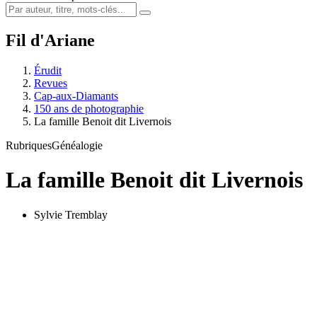
Fil d'Ariane
Érudit
Revues
Cap-aux-Diamants
150 ans de photographie
La famille Benoit dit Livernois
Rubriques
Généalogie
La famille Benoit dit Livernois
Sylvie Tremblay