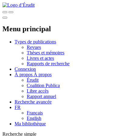
Menu principal
Types de publications
Revues
Thèses et mémoires
Livres et actes
Rapports de recherche
Connexion
À propos
À propos
Érudit
Coalition Publica
Libre accès
Rapport annuel
Recherche avancée
FR
Français
English
Ma bibliothèque
Recherche simple