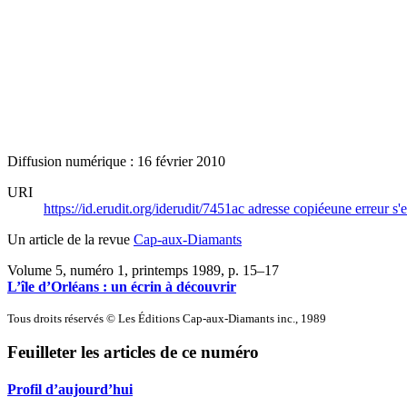
Diffusion numérique : 16 février 2010
URI
https://id.erudit.org/iderudit/7451ac
adresse copiée
une erreur s'e
Un article de la revue
Cap-aux-Diamants
Volume 5, numéro 1, printemps 1989
, p. 15–17
L’île d’Orléans : un écrin à découvrir
Tous droits réservés © Les Éditions Cap-aux-Diamants inc., 1989
Feuilleter les articles de ce numéro
Profil d’aujourd’hui