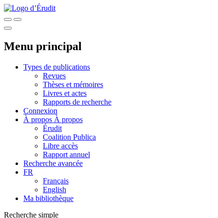
Menu principal
Types de publications
Revues
Thèses et mémoires
Livres et actes
Rapports de recherche
Connexion
À propos
À propos
Érudit
Coalition Publica
Libre accès
Rapport annuel
Recherche avancée
FR
Français
English
Ma bibliothèque
Recherche simple