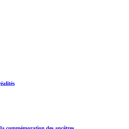
éalités
 : la commémoration des ancêtres