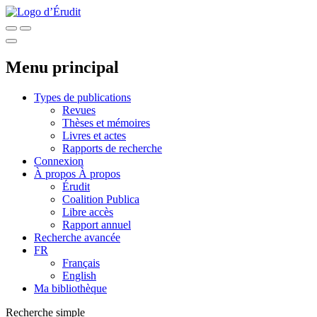
Menu principal
Types de publications
Revues
Thèses et mémoires
Livres et actes
Rapports de recherche
Connexion
À propos
À propos
Érudit
Coalition Publica
Libre accès
Rapport annuel
Recherche avancée
FR
Français
English
Ma bibliothèque
Recherche simple