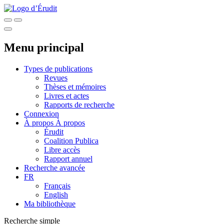
Menu principal
Types de publications
Revues
Thèses et mémoires
Livres et actes
Rapports de recherche
Connexion
À propos
À propos
Érudit
Coalition Publica
Libre accès
Rapport annuel
Recherche avancée
FR
Français
English
Ma bibliothèque
Recherche simple