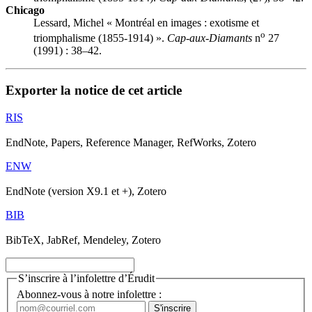
Chicago
Lessard, Michel « Montréal en images : exotisme et
o
triomphalisme (1855-1914) ».
Cap-aux-Diamants
n
27
(1991) : 38–42.
Exporter la notice de cet article
RIS
EndNote, Papers, Reference Manager, RefWorks, Zotero
ENW
EndNote (version X9.1 et +), Zotero
BIB
BibTeX, JabRef, Mendeley, Zotero
S’inscrire à l’infolettre d’Érudit
Abonnez-vous à notre infolettre :