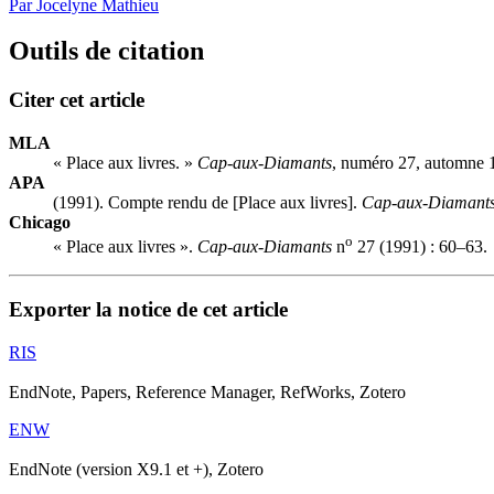
Par Jocelyne Mathieu
Outils de citation
Citer cet article
MLA
« Place aux livres. »
Cap-aux-Diamants
, numéro 27, automne 
APA
(1991). Compte rendu de [Place aux livres].
Cap-aux-Diamant
Chicago
o
« Place aux livres ».
Cap-aux-Diamants
n
27 (1991) : 60–63.
Exporter la notice de cet article
RIS
EndNote, Papers, Reference Manager, RefWorks, Zotero
ENW
EndNote (version X9.1 et +), Zotero