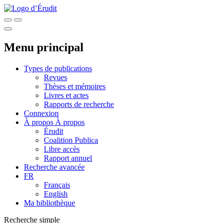
Menu principal
Types de publications
Revues
Thèses et mémoires
Livres et actes
Rapports de recherche
Connexion
À propos
À propos
Érudit
Coalition Publica
Libre accès
Rapport annuel
Recherche avancée
FR
Français
English
Ma bibliothèque
Recherche simple