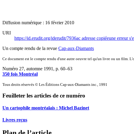
Diffusion numérique : 16 février 2010
URI
https://id.erudit.org/iderudit/7936ac
adresse copiée
une erreur s'e
Un compte rendu de la revue
Cap-aux-Diamants
Ce document est le compte rendu d'une autre oeuvre tel qu'un livre ou un film. L'oe
Numéro 27, automne 1991
, p. 60–63
350 fois Montréal
Tous droits réservés © Les Éditions Cap-aux-Diamants inc., 1991
Feuilleter les articles de ce numéro
Un cartophile montréalais : Michel Bazinet
Livres reçus
Plan de l’article