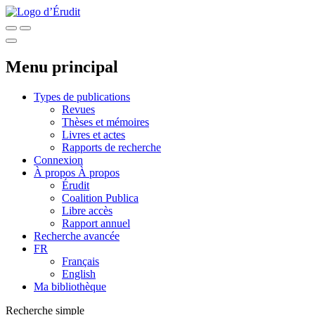
Menu principal
Types de publications
Revues
Thèses et mémoires
Livres et actes
Rapports de recherche
Connexion
À propos
À propos
Érudit
Coalition Publica
Libre accès
Rapport annuel
Recherche avancée
FR
Français
English
Ma bibliothèque
Recherche simple