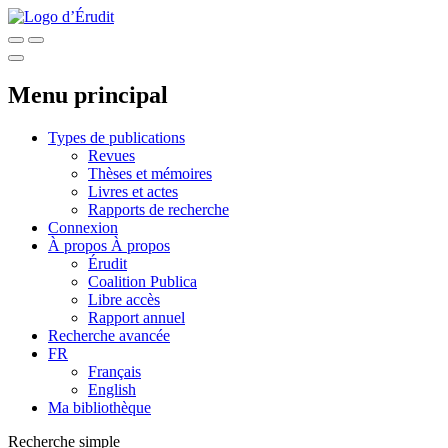
Menu principal
Types de publications
Revues
Thèses et mémoires
Livres et actes
Rapports de recherche
Connexion
À propos
À propos
Érudit
Coalition Publica
Libre accès
Rapport annuel
Recherche avancée
FR
Français
English
Ma bibliothèque
Recherche simple