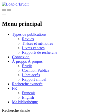
Menu principal
Types de publications
Revues
Thèses et mémoires
Livres et actes
Rapports de recherche
Connexion
À propos
À propos
Érudit
Coalition Publica
Libre accès
Rapport annuel
Recherche avancée
FR
Français
English
Ma bibliothèque
Recherche simple