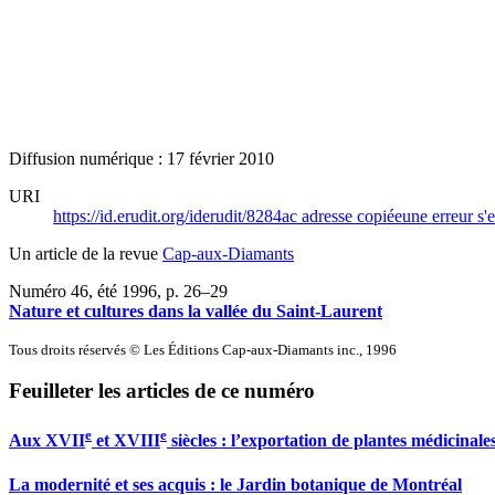
Diffusion numérique : 17 février 2010
URI
https://id.erudit.org/iderudit/8284ac
adresse copiée
une erreur s'e
Un article de la revue
Cap-aux-Diamants
Numéro 46, été 1996
, p. 26–29
Nature et cultures dans la vallée du Saint-Laurent
Tous droits réservés © Les Éditions Cap-aux-Diamants inc., 1996
Feuilleter les articles de ce numéro
e
e
Aux XVII
et XVIII
siècles : l’exportation de plantes médicina
La modernité et ses acquis : le Jardin botanique de Montréal