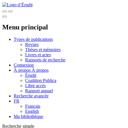
Menu principal
Types de publications
Revues
Thèses et mémoires
Livres et actes
Rapports de recherche
Connexion
À propos
À propos
Érudit
Coalition Publica
Libre accès
Rapport annuel
Recherche avancée
FR
Français
English
Ma bibliothèque
Recherche simple