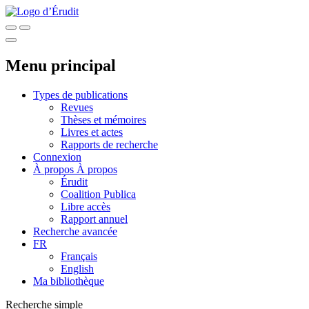
Menu principal
Types de publications
Revues
Thèses et mémoires
Livres et actes
Rapports de recherche
Connexion
À propos
À propos
Érudit
Coalition Publica
Libre accès
Rapport annuel
Recherche avancée
FR
Français
English
Ma bibliothèque
Recherche simple