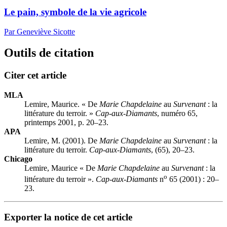
Le pain, symbole de la vie agricole
Par Geneviève Sicotte
Outils de citation
Citer cet article
MLA
Lemire, Maurice. « De
Marie Chapdelaine
au
Survenant
: la
littérature du terroir. »
Cap-aux-Diamants
, numéro 65,
printemps 2001, p. 20–23.
APA
Lemire, M. (2001). De
Marie Chapdelaine
au
Survenant
: la
littérature du terroir.
Cap-aux-Diamants
, (65), 20–23.
Chicago
Lemire, Maurice « De
Marie Chapdelaine
au
Survenant
: la
o
littérature du terroir ».
Cap-aux-Diamants
n
65 (2001) : 20–
23.
Exporter la notice de cet article