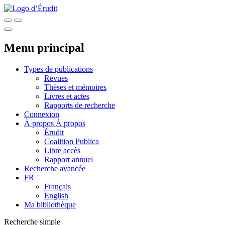
Menu principal
Types de publications
Revues
Thèses et mémoires
Livres et actes
Rapports de recherche
Connexion
À propos
À propos
Érudit
Coalition Publica
Libre accès
Rapport annuel
Recherche avancée
FR
Français
English
Ma bibliothèque
Recherche simple