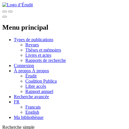
Menu principal
Types de publications
Revues
Thèses et mémoires
Livres et actes
Rapports de recherche
Connexion
À propos
À propos
Érudit
Coalition Publica
Libre accès
Rapport annuel
Recherche avancée
FR
Français
English
Ma bibliothèque
Recherche simple