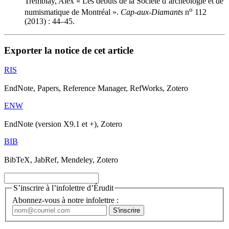
Tremblay, Alex « Les débuts de la Société d’archéologie et de
o
numismatique de Montréal ».
Cap-aux-Diamants
n
112
(2013) : 44–45.
Exporter la notice de cet article
RIS
EndNote, Papers, Reference Manager, RefWorks, Zotero
ENW
EndNote (version X9.1 et +), Zotero
BIB
BibTeX, JabRef, Mendeley, Zotero
S’inscrire à l’infolettre d’Érudit
Abonnez-vous à notre infolettre :