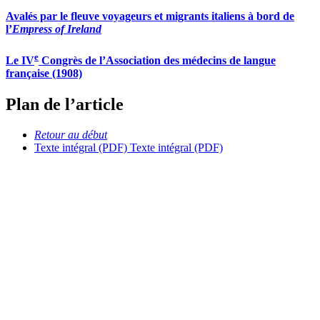
Avalés par le fleuve voyageurs et migrants italiens à bord de
l’
Empress of Ireland
e
Le IV
Congrès de l’Association des médecins de langue
française (1908)
Plan de l’article
Retour au début
Texte intégral (PDF)
Texte intégral (PDF)