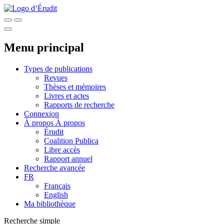
Menu principal
Types de publications
Revues
Thèses et mémoires
Livres et actes
Rapports de recherche
Connexion
À propos
À propos
Érudit
Coalition Publica
Libre accès
Rapport annuel
Recherche avancée
FR
Français
English
Ma bibliothèque
Recherche simple