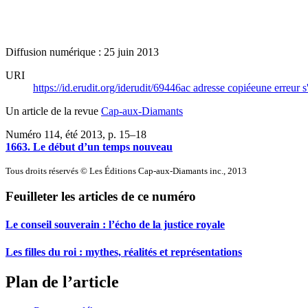
Diffusion numérique : 25 juin 2013
URI
https://id.erudit.org/iderudit/69446ac
adresse copiée
une erreur s
Un article de la revue
Cap-aux-Diamants
Numéro 114, été 2013
, p. 15–18
1663. Le début d’un temps nouveau
Tous droits réservés © Les Éditions Cap-aux-Diamants inc., 2013
Feuilleter les articles de ce numéro
Le conseil souverain : l’écho de la justice royale
Les filles du roi : mythes, réalités et représentations
Plan de l’article