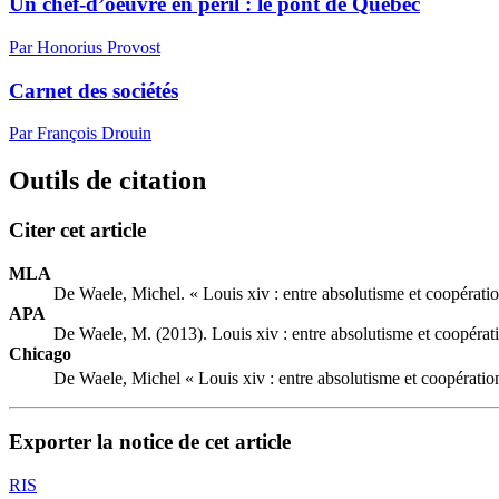
Un chef-d’oeuvre en péril : le pont de Québec
Par Honorius Provost
Carnet des sociétés
Par François Drouin
Outils de citation
Citer cet article
MLA
De Waele, Michel. « Louis
xiv
: entre absolutisme et coopérati
APA
De Waele, M. (2013). Louis
xiv
: entre absolutisme et coopérat
Chicago
De Waele, Michel « Louis
xiv
: entre absolutisme et coopératio
Exporter la notice de cet article
RIS