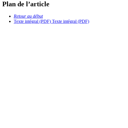
Plan de l’article
Retour au début
Texte intégral (PDF)
Texte intégral (PDF)