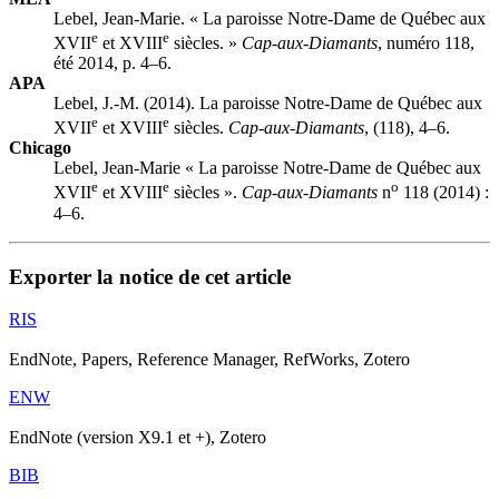
Lebel, Jean-Marie. « La paroisse Notre-Dame de Québec aux
e
e
XVII
et XVIII
siècles. »
Cap-aux-Diamants
, numéro 118,
été 2014, p. 4–6.
APA
Lebel, J.-M. (2014). La paroisse Notre-Dame de Québec aux
e
e
XVII
et XVIII
siècles.
Cap-aux-Diamants
, (118), 4–6.
Chicago
Lebel, Jean-Marie « La paroisse Notre-Dame de Québec aux
e
e
o
XVII
et XVIII
siècles ».
Cap-aux-Diamants
n
118 (2014) :
4–6.
Exporter la notice de cet article
RIS
EndNote, Papers, Reference Manager, RefWorks, Zotero
ENW
EndNote (version X9.1 et +), Zotero
BIB