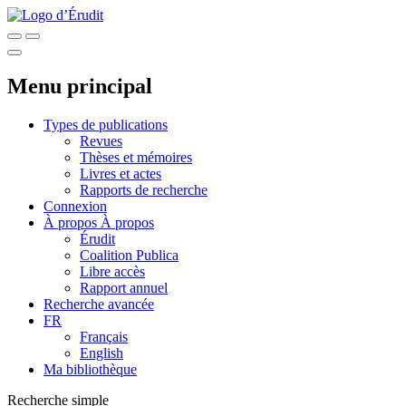
Menu principal
Types de publications
Revues
Thèses et mémoires
Livres et actes
Rapports de recherche
Connexion
À propos
À propos
Érudit
Coalition Publica
Libre accès
Rapport annuel
Recherche avancée
FR
Français
English
Ma bibliothèque
Recherche simple