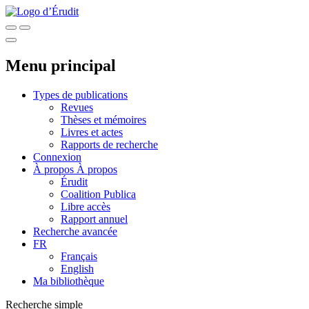
Menu principal
Types de publications
Revues
Thèses et mémoires
Livres et actes
Rapports de recherche
Connexion
À propos
À propos
Érudit
Coalition Publica
Libre accès
Rapport annuel
Recherche avancée
FR
Français
English
Ma bibliothèque
Recherche simple