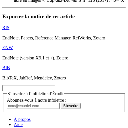
libre en images ».
Cap-aux-Diamants
n
128 (2017) : 40–40.
Exporter la notice de cet article
RIS
EndNote, Papers, Reference Manager, RefWorks, Zotero
ENW
EndNote (version X9.1 et +), Zotero
BIB
BibTeX, JabRef, Mendeley, Zotero
S’inscrire à l’infolettre d’Érudit
Abonnez-vous à notre infolettre :
À propos
Aide