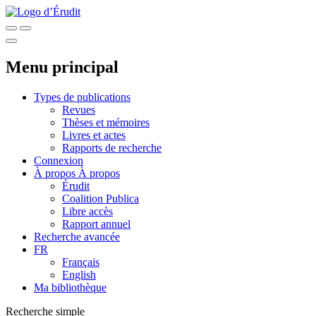
Menu principal
Types de publications
Revues
Thèses et mémoires
Livres et actes
Rapports de recherche
Connexion
À propos
À propos
Érudit
Coalition Publica
Libre accès
Rapport annuel
Recherche avancée
FR
Français
English
Ma bibliothèque
Recherche simple