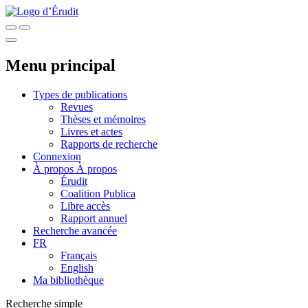
Menu principal
Types de publications
Revues
Thèses et mémoires
Livres et actes
Rapports de recherche
Connexion
À propos
À propos
Érudit
Coalition Publica
Libre accès
Rapport annuel
Recherche avancée
FR
Français
English
Ma bibliothèque
Recherche simple