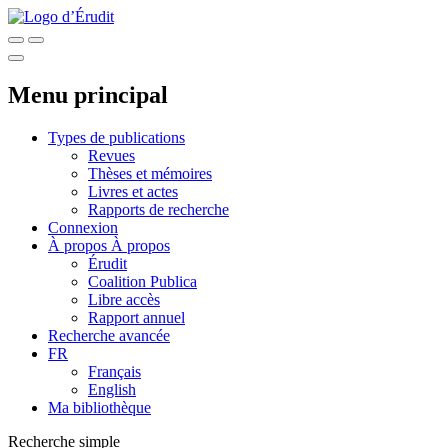
Menu principal
Types de publications
Revues
Thèses et mémoires
Livres et actes
Rapports de recherche
Connexion
À propos
À propos
Érudit
Coalition Publica
Libre accès
Rapport annuel
Recherche avancée
FR
Français
English
Ma bibliothèque
Recherche simple