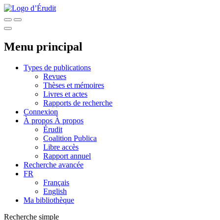
Menu principal
Types de publications
Revues
Thèses et mémoires
Livres et actes
Rapports de recherche
Connexion
À propos
À propos
Érudit
Coalition Publica
Libre accès
Rapport annuel
Recherche avancée
FR
Français
English
Ma bibliothèque
Recherche simple