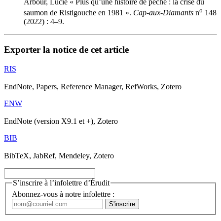
Arbour, Lucie « Plus qu’une histoire de pêche : la crise du
o
saumon de Ristigouche en 1981 ».
Cap-aux-Diamants
n
148
(2022) : 4–9.
Exporter la notice de cet article
RIS
EndNote, Papers, Reference Manager, RefWorks, Zotero
ENW
EndNote (version X9.1 et +), Zotero
BIB
BibTeX, JabRef, Mendeley, Zotero
S’inscrire à l’infolettre d’Érudit
Abonnez-vous à notre infolettre :