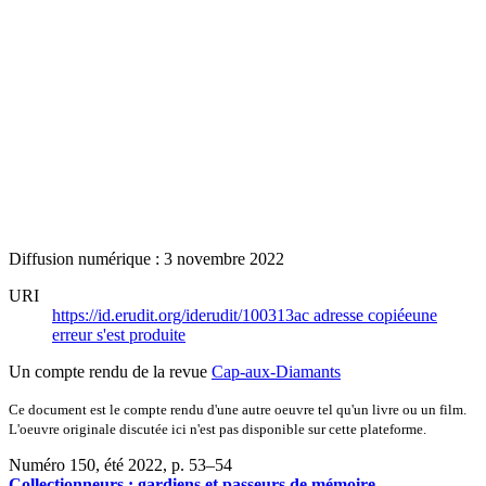
Diffusion numérique : 3 novembre 2022
URI
https://id.erudit.org/iderudit/100313ac
adresse copiée
une
erreur s'est produite
Un compte rendu de la revue
Cap-aux-Diamants
Ce document est le compte rendu d'une autre oeuvre tel qu'un livre ou un film.
L'oeuvre originale discutée ici n'est pas disponible sur cette plateforme.
Numéro 150, été 2022
, p. 53–54
Collectionneurs : gardiens et passeurs de mémoire