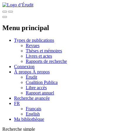
Menu principal
Types de publications
Revues
Thèses et mémoires
Livres et actes
Rapports de recherche
Connexion
À propos
À propos
Érudit
Coalition Publica
Libre accès
Rapport annuel
Recherche avancée
FR
Français
English
Ma bibliothèque
Recherche simple