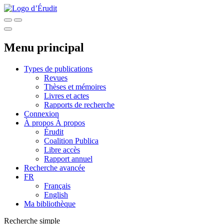
Menu principal
Types de publications
Revues
Thèses et mémoires
Livres et actes
Rapports de recherche
Connexion
À propos
À propos
Érudit
Coalition Publica
Libre accès
Rapport annuel
Recherche avancée
FR
Français
English
Ma bibliothèque
Recherche simple