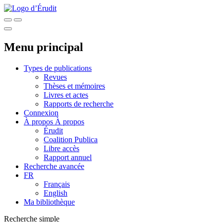
Menu principal
Types de publications
Revues
Thèses et mémoires
Livres et actes
Rapports de recherche
Connexion
À propos
À propos
Érudit
Coalition Publica
Libre accès
Rapport annuel
Recherche avancée
FR
Français
English
Ma bibliothèque
Recherche simple