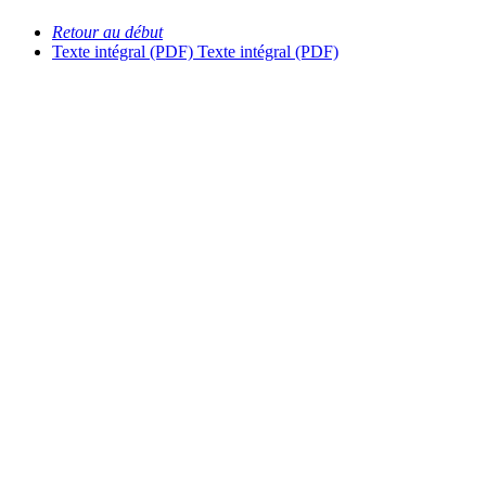
Retour au début
Texte intégral (PDF)
Texte intégral (PDF)