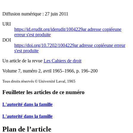
Diffusion numérique : 27 juin 2011
URI
https://id.erudit.org/iderudit/1004229ar
adresse copiée
une
erreur s'est produite
DOI
https://doi.org/10.7202/1004229ar
adresse copiée
une erreur
s'est produite
Un article de la revue
Les Cahiers de droit
Volume 7, numéro 2, avril 1965–1966
, p. 196–200
Tous droits réservés © Université Laval, 1965
Feuilleter les articles de ce numéro
L'autorité dans la famille
L'autorité dans la famille
Plan de l’article