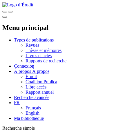
Menu principal
Types de publications
Revues
Thèses et mémoires
Livres et actes
Rapports de recherche
Connexion
À propos
À propos
Érudit
Coalition Publica
Libre accès
Rapport annuel
Recherche avancée
FR
Français
English
Ma bibliothèque
Recherche simple