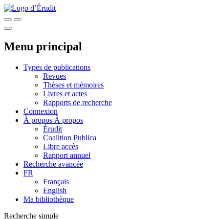
Menu principal
Types de publications
Revues
Thèses et mémoires
Livres et actes
Rapports de recherche
Connexion
À propos
À propos
Érudit
Coalition Publica
Libre accès
Rapport annuel
Recherche avancée
FR
Français
English
Ma bibliothèque
Recherche simple