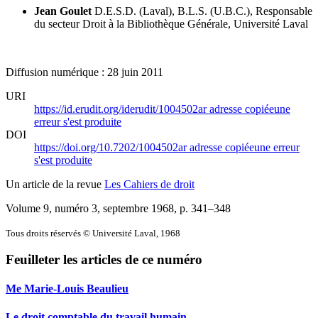
Jean Goulet
D.E.S.D. (Laval), B.L.S. (U.B.C.), Responsable
du secteur Droit à la Bibliothèque Générale, Université Laval
Diffusion numérique : 28 juin 2011
URI
https://id.erudit.org/iderudit/1004502ar
adresse copiée
une
erreur s'est produite
DOI
https://doi.org/10.7202/1004502ar
adresse copiée
une erreur
s'est produite
Un article de la revue
Les Cahiers de droit
Volume 9, numéro 3, septembre 1968
, p. 341–348
Tous droits réservés © Université Laval, 1968
Feuilleter les articles de ce numéro
Me Marie-Louis Beaulieu
Le droit comptable du travail humain