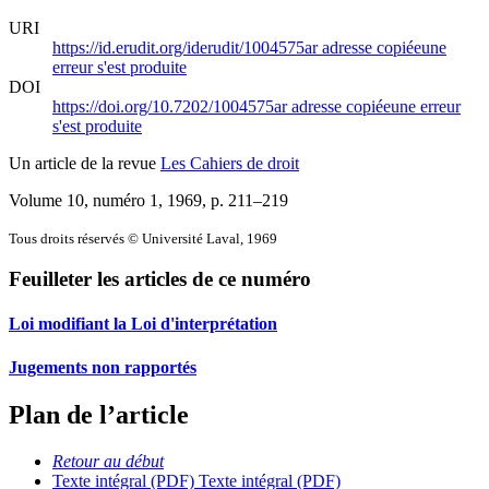
URI
https://id.erudit.org/iderudit/1004575ar
adresse copiée
une
erreur s'est produite
DOI
https://doi.org/10.7202/1004575ar
adresse copiée
une erreur
s'est produite
Un article de la revue
Les Cahiers de droit
Volume 10, numéro 1, 1969
, p. 211–219
Tous droits réservés © Université Laval, 1969
Feuilleter les articles de ce numéro
Loi modifiant la Loi d'interprétation
Jugements non rapportés
Plan de l’article
Retour au début
Texte intégral (PDF)
Texte intégral (PDF)