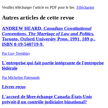
Veuillez télécharger l’article en PDF pour le lire.
Télécharger
Autres articles de cette revue
ANDREW HEARD,
Canadian Constitutional
Conventions, The Marriage of Law and Politics
,
Toronto, Oxford University Press, 1991, 189 p.,
ISBN 0-19-540719-9.
Par Guy Tremblay
L'entreprise qui fait partie intégrante de l'entreprise
fédérale
Par Micheline Patenaude
Livres reçus
L'accord de libre-échange Canada-États-Unis
prévoit-il un contrôle judiciaire binational?