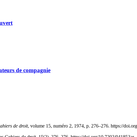
ouvert
trateurs de compagnie
ahiers de droit
, volume 15, numéro 2, 1974, p. 276–276. https://doi.o
es Cahiers de droit
,
15
(2), 276–276. https://doi.org/10.7202/041853ar