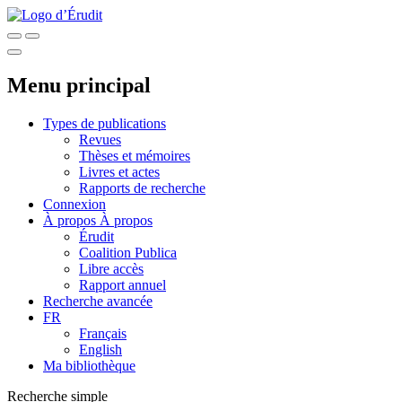
Menu principal
Types de publications
Revues
Thèses et mémoires
Livres et actes
Rapports de recherche
Connexion
À propos
À propos
Érudit
Coalition Publica
Libre accès
Rapport annuel
Recherche avancée
FR
Français
English
Ma bibliothèque
Recherche simple