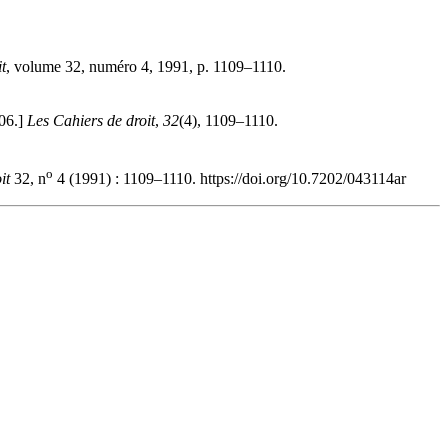
t
, volume 32, numéro 4, 1991, p. 1109–1110.
006.]
Les Cahiers de droit
,
32
(4), 1109–1110.
o
it
32, n
4 (1991) : 1109–1110. https://doi.org/10.7202/043114ar