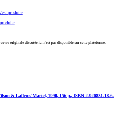
s'est produite
 produite
uvre originale discutée ici n'est pas disponible sur cette plateforme.
ilson & Lafleur/ Martel, 1990, 156 p., ISBN 2-920831-18-6.