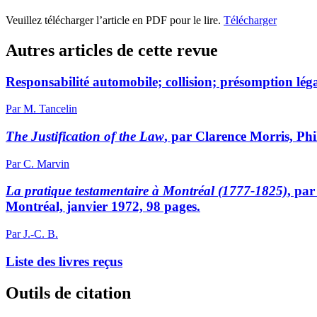
Veuillez télécharger l’article en PDF pour le lire.
Télécharger
Autres articles de cette revue
Responsabilité automobile; collision; présomption lég
Par M. Tancelin
The Justification of the Law
, par Clarence Morris, Phi
Par C. Marvin
La pratique testamentaire à Montréal (1777-1825)
, par
Montréal, janvier 1972, 98 pages.
Par J.-C. B.
Liste des livres reçus
Outils de citation