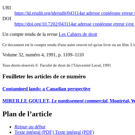
URI
https://id.erudit.org/iderudit/043114ar
adresse copiée
une erreur 
DOI
https://doi.org/10.7202/043114ar
adresse copiée
une erreur s'est
Un compte rendu de la revue
Les Cahiers de droit
Ce document est le compte rendu d'une autre oeuvre tel qu'un livre ou un film. L'oe
Volume 32, numéro 4, 1991
, p. 1109–1110
Tous droits réservés © Faculté de droit de l’Université Laval, 1991
Feuilleter les articles de ce numéro
Contamined lands: a Canadian perspective
MIREILLE GOULET,
Le nantissement commercial
, Montréal, W
Plan de l’article
Retour au début
Texte intégral (PDF)
Texte intégral (PDF)