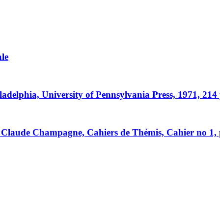
ale
ladelphia, University of Pennsylvania Press, 1971, 214
 Claude Champagne, Cahiers de Thémis, Cahier no 1, pub