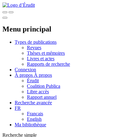
Menu principal
Types de publications
Revues
Thèses et mémoires
Livres et actes
Rapports de recherche
Connexion
À propos
À propos
Érudit
Coalition Publica
Libre accès
Rapport annuel
Recherche avancée
FR
Français
English
Ma bibliothèque
Recherche simple