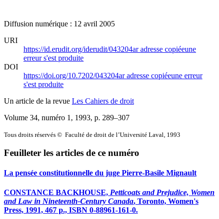
Diffusion numérique : 12 avril 2005
URI
https://id.erudit.org/iderudit/043204ar
adresse copiée
une
erreur s'est produite
DOI
https://doi.org/10.7202/043204ar
adresse copiée
une erreur
s'est produite
Un article de la revue
Les Cahiers de droit
Volume 34, numéro 1, 1993
, p. 289–307
Tous droits réservés © Faculté de droit de l’Université Laval, 1993
Feuilleter les articles de ce numéro
La pensée constitutionnelle du juge Pierre-Basile Mignault
CONSTANCE BACKHOUSE,
Petticoats and Prejudice, Women
and Law in Nineteenth-Century Canada
, Toronto, Women's
Press, 1991, 467 p., ISBN 0-88961-161-0.