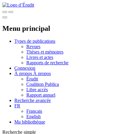
Menu principal
Types de publications
Revues
Thèses et mémoires
Livres et actes
Rapports de recherche
Connexion
À propos
À propos
Érudit
Coalition Publica
Libre accès
Rapport annuel
Recherche avancée
FR
Français
English
Ma bibliothèque
Recherche simple