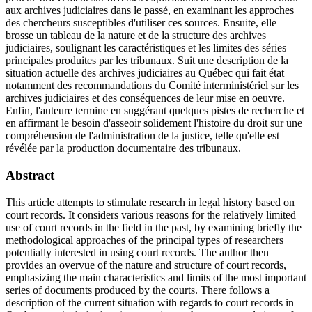
aux archives judiciaires dans le passé, en examinant les approches
des chercheurs susceptibles d'utiliser ces sources. Ensuite, elle
brosse un tableau de la nature et de la structure des archives
judiciaires, soulignant les caractéristiques et les limites des séries
principales produites par les tribunaux. Suit une description de la
situation actuelle des archives judiciaires au Québec qui fait état
notamment des recommandations du Comité interministériel sur les
archives judiciaires et des conséquences de leur mise en oeuvre.
Enfin, l'auteure termine en suggérant quelques pistes de recherche et
en affirmant le besoin d'asseoir solidement l'histoire du droit sur une
compréhension de l'administration de la justice, telle qu'elle est
révélée par la production documentaire des tribunaux.
Abstract
This article attempts to stimulate research in legal history based on
court records. It considers various reasons for the relatively limited
use of court records in the field in the past, by examining briefly the
methodological approaches of the principal types of researchers
potentially interested in using court records. The author then
provides an overvue of the nature and structure of court records,
emphasizing the main characteristics and limits of the most important
series of documents produced by the courts. There follows a
description of the current situation with regards to court records in