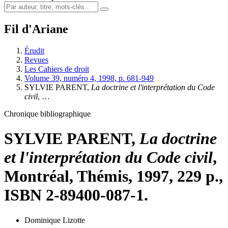
Fil d'Ariane
Érudit
Revues
Les Cahiers de droit
Volume 39, numéro 4, 1998, p. 681-949
SYLVIE PARENT,
La doctrine et l'interprétation du Code
civil
, …
Chronique bibliographique
SYLVIE PARENT,
La doctrine
et l'interprétation du Code civil
,
Montréal, Thémis, 1997, 229 p.,
ISBN 2-89400-087-1.
Dominique Lizotte