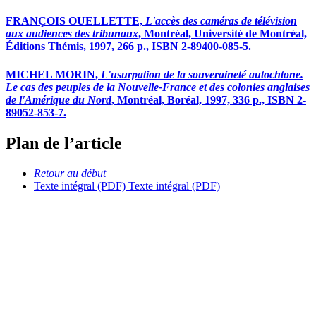
FRANÇOIS OUELLETTE,
L'accès des caméras de télévision
aux audiences des tribunaux
, Montréal, Université de Montréal,
Éditions Thémis, 1997, 266 p., ISBN 2-89400-085-5.
MICHEL MORIN,
L'usurpation de la souveraineté autochtone.
Le cas des peuples de la Nouvelle-France et des colonies anglaises
de l'Amérique du Nord
, Montréal, Boréal, 1997, 336 p., ISBN 2-
89052-853-7.
Plan de l’article
Retour au début
Texte intégral (PDF)
Texte intégral (PDF)