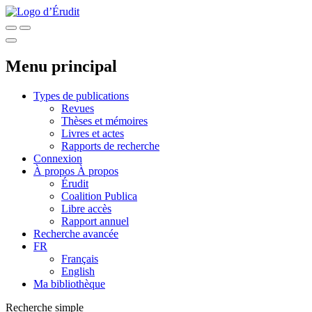
Menu principal
Types de publications
Revues
Thèses et mémoires
Livres et actes
Rapports de recherche
Connexion
À propos
À propos
Érudit
Coalition Publica
Libre accès
Rapport annuel
Recherche avancée
FR
Français
English
Ma bibliothèque
Recherche simple