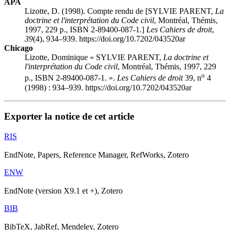
APA
Lizotte, D. (1998). Compte rendu de [SYLVIE PARENT,
La
doctrine et l'interprétation du Code civil
, Montréal, Thémis,
1997, 229 p., ISBN 2-89400-087-1.]
Les Cahiers de droit
,
39
(4), 934–939. https://doi.org/10.7202/043520ar
Chicago
Lizotte, Dominique « SYLVIE PARENT,
La doctrine et
l'interprétation du Code civil
, Montréal, Thémis, 1997, 229
o
p., ISBN 2-89400-087-1. ».
Les Cahiers de droit
39, n
4
(1998) : 934–939. https://doi.org/10.7202/043520ar
Exporter la notice de cet article
RIS
EndNote, Papers, Reference Manager, RefWorks, Zotero
ENW
EndNote (version X9.1 et +), Zotero
BIB
BibTeX, JabRef, Mendeley, Zotero