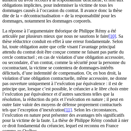
obligations implicites, pour indemniser la victime de tous les
dommages causés à l’occasion du contrat. Il avance donc la thèse
dite de la « décontractualisation » de la responsabilité pour les
dommages, notamment les dommages corporels.
La réponse à l’argumentaire théorique de Philippe Rémy a été
articulée par plusieurs mieux que nous ne saurions le faire
[10]
. Sa
thèse réductrice conduit en effet à une erreur fondamentale. Selon
lui, toute obligation autre que celle visant l’avantage principal
attendu du contrat doit être conçue comme ne faisant pas partie du
cercle contractuel ; en cas de violation d’une obligation accessoire,
ou secondaire, d’un contrat, comme la sécurité pour la personne du
cocontractant, la victime se contentera de dommages-intérêts
délictuels, d’une indemnité de compensation. Or, en bon droit, la
violation d’une obligation contractuelle, même accessoire, ne donne
pas ouverture uniquement à l’exécution par équivalence : il est de
principe que, lorsque c’est possible, le créancier a le
libre choix
entre
l’exécution par équivalence et d’autres sanctions telles que la
résolution, la réduction du prix et l’exécution en nature ; il peut en
outre faire valoir des moyens de défense proprement contractuels
tels que l’exception d’inexécution
[11]
. Selon les circonstances,
l’exécution en nature peut présenter des avantages très significatifs
pour la victime de la faute. La thèse de Philippe Rémy conduit à nier
ce droit fondamental du créancier, lequel est reconnu en France
comme au Québec.