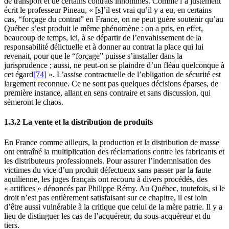
de transport et de certains contrats innommés. Comme l’a justement
écrit le professeur Pineau, « [s]’il est vrai qu’il y a eu, en certains
cas, “forçage du contrat” en France, on ne peut guère soutenir qu’au
Québec s’est produit le même phénomène : on a pris, en effet,
beaucoup de temps, ici, à se départir de l’envahissement de la
responsabilité délictuelle et à donner au contrat la place qui lui
revenait, pour que le “forçage” puisse s’installer dans la
jurisprudence ; aussi, ne peut-on se plaindre d’un fléau quelconque à
cet égard
[74]
». L’assise contractuelle de l’obligation de sécurité est
largement reconnue. Ce ne sont pas quelques décisions éparses, de
première instance, allant en sens contraire et sans discussion, qui
sèmeront le chaos.
1.3.2 La vente et la distribution de produits
En France comme ailleurs, la production et la distribution de masse
ont entraîné la multiplication des réclamations contre les fabricants et
les distributeurs professionnels. Pour assurer l’indemnisation des
victimes du vice d’un produit défectueux sans passer par la faute
aquilienne, les juges français ont recouru à divers procédés, des
« artifices » dénoncés par Philippe Rémy. Au Québec, toutefois, si le
droit n’est pas entièrement satisfaisant sur ce chapitre, il est loin
d’être aussi vulnérable à la critique que celui de la mère patrie. Il y a
lieu de distinguer les cas de l’acquéreur, du sous-acquéreur et du
tiers.