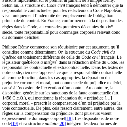
Passons rapidement sur le premier argument de Philippe Rémy.
Selon lui, la structure du
Code civil
français tend à démontrer que la
responsabilité contractuelle, pour les rédacteurs du Code Napoléon,
visait uniquement l’indemnité de remplacement de l’obligation
principale du contrat. En France, conformément à la disposition des
e
règles dans le Code, au cours des premières décennies du
xix
siècle, toute responsabilité pour dommages corporels relevait donc
du domaine délictuel.
Philippe Rémy commence son réquisitoire par cet argument, qu’il
considère comme déterminant. Or, la structure du
Code civil du
Québec
est totalement différente de celle du
Code civil
français. Le
législateur québécois
a intégré
, dans la rédaction même du Code, les
responsabilités contractuelle et extracontractuelle. Dans les textes de
notre code, rien ne s’oppose à ce que la responsabilité contractuelle
ait comme fonction, dans les cas appropriés, la réparation du
préjudice corporel et moral, tout comme celle du préjudice matériel,
causé à l’occasion de l’exécution d’un contrat. Au contraire, la
disposition générale sur les sanctions de la faute contractuelle (art.
1458 C.c.Q.), qui mentionne la réparation du « préjudice […]
corporel, moral » prescrit la compensation d’un tel préjudice par la
voie contractuelle. De plus, cela ressort clairement, entre autres, des
règles sur la compensation du préjudice, dont plusieurs visent
expressément le dommage corporel
[18]
. Les dispositions de notre
code
[19]
et sa structure
unitaire
[20]
intègrent les deux formes de