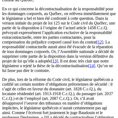
En ce qui concerne la décontractualisation de la responsabilité pour
les dommages corporels, au Québec, on relèvera immédiatement que
le législateur a bel et bien été confronté à cette question. Dans la
version initiale du projet de loi 125 sur le
Code civil du Québec
, une
partie de la disposition à l’origine de l’actuel article 1458 C.c.Q.
prévoyait expressément l’application exclusive de la responsabilité
extracontractuelle, entre les parties contractantes, pour la
compensation du préjudice corporel causé lors du contrat
[12]
. La
responsabilité contractuelle aurait ainsi été évacuée de la réparation
de tous dommages corporels. Or, l’Assemblée nationale a décidé de
supprimer cette partie de la disposition dans la version définitive du
projet de loi qu’elle a adoptée
[13]
. Il est donc très clair que notre
législateur a rejeté la thèse de la décontractualisation
[14]
. Qu’on ne
lui fasse pas dire le contraire.
De plus, lors de la réforme du Code civil, le législateur québécois a
codifié un certain nombre d’obligations prétoriennes de sécurité : il
s’agit de celles en faveur du donataire (art. 1828 C.c.Q.), du
locataire résidentiel (art. 1913-1918 C.c.Q.), du passager (art. 2037
C.c.Q.) et de l’employé (art. 2087 C.c.Q.). Or, s’il avait
désapprouvé l’oeuvre des tribunaux en matière d’obligations
implicites, le législateur québécois n’aurait certainement pas agi
ainsi. Comme l’écrivent fort justement le juge Baudouin et le
professeur Deslauriers, « [il] a décidé de contractualiser l’obligation