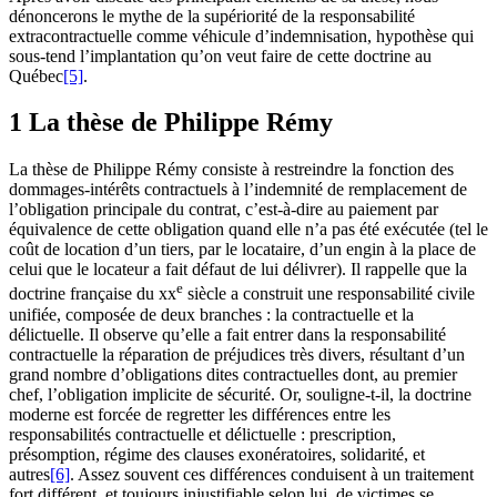
dénoncerons le mythe de la supériorité de la responsabilité
extracontractuelle comme véhicule d’indemnisation, hypothèse qui
sous-tend l’implantation qu’on veut faire de cette doctrine au
Québec
[5]
.
1 La thèse de Philippe Rémy
La thèse de Philippe Rémy consiste à restreindre la fonction des
dommages-intérêts contractuels à l’indemnité de remplacement de
l’obligation principale du contrat, c’est-à-dire au paiement par
équivalence de cette obligation quand elle n’a pas été exécutée (tel le
coût de location d’un tiers, par le locataire, d’un engin à la place de
celui que le locateur a fait défaut de lui délivrer). Il rappelle que la
e
doctrine française du
xx
siècle a construit une responsabilité civile
unifiée, composée de deux branches : la contractuelle et la
délictuelle. Il observe qu’elle a fait entrer dans la responsabilité
contractuelle la réparation de préjudices très divers, résultant d’un
grand nombre d’obligations dites contractuelles dont, au premier
chef, l’obligation implicite de sécurité. Or, souligne-t-il, la doctrine
moderne est forcée de regretter les différences entre les
responsabilités contractuelle et délictuelle : prescription,
présomption, régime des clauses exonératoires, solidarité, et
autres
[6]
. Assez souvent ces différences conduisent à un traitement
fort différent, et toujours injustifiable selon lui, de victimes se