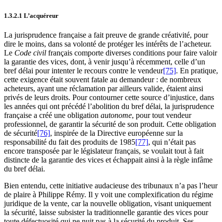
1.3.2.1 L’acquéreur
La jurisprudence française a fait preuve de grande créativité, pour
dire le moins, dans sa volonté de protéger les intérêts de l’acheteur.
Le
Code civil
français comporte diverses conditions pour faire valoir
la garantie des vices, dont, à venir jusqu’à récemment, celle d’un
bref délai pour intenter le recours contre le vendeur
[75]
. En pratique,
cette exigence était souvent fatale au demandeur : de nombreux
acheteurs, ayant une réclamation par ailleurs valide, étaient ainsi
privés de leurs droits. Pour contourner cette source d’injustice, dans
les années qui ont précédé l’abolition du bref délai, la jurisprudence
française a créé une obligation
autonome
, pour tout vendeur
professionnel, de garantir la sécurité de son produit. Cette obligation
de sécurité
[76]
, inspirée de la Directive européenne sur la
responsabilité du fait des produits de 1985
[77]
, qui n’était pas
encore transposée par le législateur français, se voulait tout à fait
distincte de la garantie des vices et échappait ainsi à la règle infâme
du bref délai.
Bien entendu, cette initiative audacieuse des tribunaux n’a pas l’heur
de plaire à Philippe Rémy. Il y voit une complexification du régime
juridique de la vente, car la nouvelle obligation, visant uniquement
la sécurité, laisse subsister la traditionnelle garantie des vices pour
toute défectuosité qui ne nuit pas à la sécurité du produit. Ses