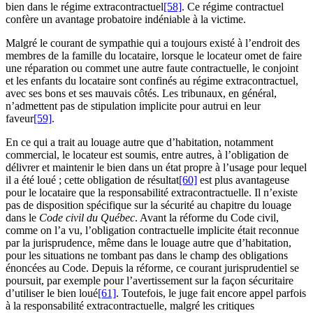
bien dans le régime extracontractuel
[58]
. Ce régime contractuel
confère un avantage probatoire indéniable à la victime.
Malgré le courant de sympathie qui a toujours existé à l’endroit des
membres de la famille du locataire, lorsque le locateur omet de faire
une réparation ou commet une autre faute contractuelle, le conjoint
et les enfants du locataire sont confinés au régime extracontractuel,
avec ses bons et ses mauvais côtés. Les tribunaux, en général,
n’admettent pas de stipulation implicite pour autrui en leur
faveur
[59]
.
En ce qui a trait au louage autre que d’habitation, notamment
commercial, le locateur est soumis, entre autres, à l’obligation de
délivrer et maintenir le bien dans un état propre à l’usage pour lequel
il a été loué ; cette obligation de résultat
[60]
est plus avantageuse
pour le locataire que la responsabilité extracontractuelle. Il n’existe
pas de disposition spécifique sur la sécurité au chapitre du louage
dans le
Code civil du Québec
. Avant la réforme du Code civil,
comme on l’a vu, l’obligation contractuelle implicite était reconnue
par la jurisprudence, même dans le louage autre que d’habitation,
pour les situations ne tombant pas dans le champ des obligations
énoncées au Code. Depuis la réforme, ce courant jurisprudentiel se
poursuit, par exemple pour l’avertissement sur la façon sécuritaire
d’utiliser le bien loué
[61]
. Toutefois, le juge fait encore appel parfois
à la responsabilité extracontractuelle, malgré les critiques