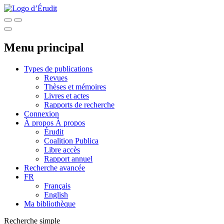
Menu principal
Types de publications
Revues
Thèses et mémoires
Livres et actes
Rapports de recherche
Connexion
À propos
À propos
Érudit
Coalition Publica
Libre accès
Rapport annuel
Recherche avancée
FR
Français
English
Ma bibliothèque
Recherche simple