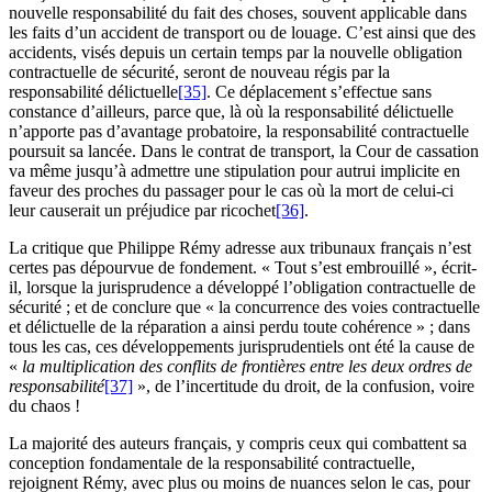
nouvelle responsabilité du fait des choses, souvent applicable dans
les faits d’un accident de transport ou de louage. C’est ainsi que des
accidents, visés depuis un certain temps par la nouvelle obligation
contractuelle de sécurité, seront de nouveau régis par la
responsabilité délictuelle
[35]
. Ce déplacement s’effectue sans
constance d’ailleurs, parce que, là où la responsabilité délictuelle
n’apporte pas d’avantage probatoire, la responsabilité contractuelle
poursuit sa lancée. Dans le contrat de transport, la Cour de cassation
va même jusqu’à admettre une stipulation pour autrui implicite en
faveur des proches du passager pour le cas où la mort de celui-ci
leur causerait un préjudice par ricochet
[36]
.
La critique que Philippe Rémy adresse aux tribunaux français n’est
certes pas dépourvue de fondement. « Tout s’est embrouillé », écrit-
il, lorsque la jurisprudence a développé l’obligation contractuelle de
sécurité ; et de conclure que « la concurrence des voies contractuelle
et délictuelle de la réparation a ainsi perdu toute cohérence » ; dans
tous les cas, ces développements jurisprudentiels ont été la cause de
«
la multiplication des conflits de frontières entre les deux ordres de
responsabilité
[37]
», de l’incertitude du droit, de la confusion, voire
du chaos !
La majorité des auteurs français, y compris ceux qui combattent sa
conception fondamentale de la responsabilité contractuelle,
rejoignent Rémy, avec plus ou moins de nuances selon le cas, pour