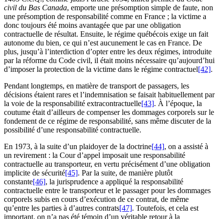
civil du Bas Canada
, emporte une présomption simple de faute, non
une présomption de responsabilité comme en France ; la victime a
donc toujours été moins avantagée que par une obligation
contractuelle de résultat. Ensuite, le régime québécois exige un fait
autonome du bien, ce qui n’est aucunement le cas en France. De
plus, jusqu’à l’interdiction d’opter entre les deux régimes, introduite
par la réforme du Code civil, il était moins nécessaire qu’aujourd’hui
d’imposer la protection de la victime dans le régime contractuel
[42]
.
Pendant longtemps, en matière de transport de passagers, les
décisions étaient rares et l’indemnisation se faisait habituellement par
la voie de la responsabilité extracontractuelle
[43]
. À l’époque, la
coutume était d’ailleurs de compenser les dommages corporels sur le
fondement de ce régime de responsabilité, sans même discuter de la
possibilité d’une responsabilité contractuelle.
En 1973, à la suite d’un plaidoyer de la doctrine
[44]
, on a assisté à
un revirement : la Cour d’appel imposait une responsabilité
contractuelle au transporteur, en vertu précisément d’une obligation
implicite de sécurité
[45]
. Par la suite, de manière plutôt
constante
[46]
, la jurisprudence a appliqué la responsabilité
contractuelle entre le transporteur et le passager pour les dommages
corporels subis en cours d’exécution de ce contrat, de même
qu’entre les parties à d’autres contrats
[47]
. Toutefois, et cela est
important, on n’a pas été témoin d’un véritable retour à la