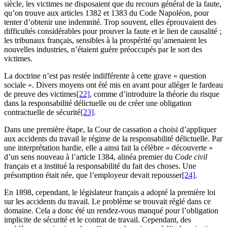
siècle, les victimes ne disposaient que du recours général de la faute,
qu’on trouve aux articles 1382 et 1383 du Code Napoléon, pour
tenter d’obtenir une indemnité. Trop souvent, elles éprouvaient des
difficultés considérables pour prouver la faute et le lien de causalité ;
les tribunaux français, sensibles à la prospérité qu’amenaient les
nouvelles industries, n’étaient guère préoccupés par le sort des
victimes.
La doctrine n’est pas restée indifférente à cette grave « question
sociale ». Divers moyens ont été mis en avant pour alléger le fardeau
de preuve des victimes
[22]
, comme d’introduire la théorie du risque
dans la responsabilité délictuelle ou de créer une obligation
contractuelle de sécurité
[23]
.
Dans une première étape, la Cour de cassation a choisi d’appliquer
aux accidents du travail le régime de la responsabilité délictuelle. Par
une interprétation hardie, elle a ainsi fait la célèbre « découverte »
d’un sens nouveau à l’article 1384, alinéa premier du
Code civil
français et a institué la responsabilité du fait des choses. Une
présomption était née, que l’employeur devait repousser
[24]
.
En 1898, cependant, le législateur français a adopté la première loi
sur les accidents du travail. Le problème se trouvait réglé dans ce
domaine. Cela a donc été un rendez-vous manqué pour l’obligation
implicite de sécurité et le contrat de travail. Cependant, des