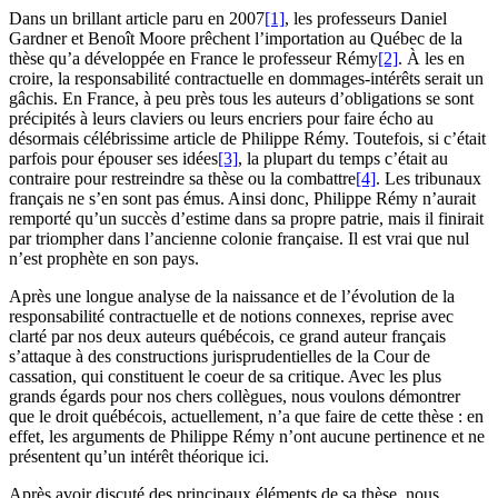
Dans un brillant article paru en 2007
[1]
, les professeurs Daniel
Gardner et Benoît Moore prêchent l’importation au Québec de la
thèse qu’a développée en France le professeur Rémy
[2]
. À les en
croire, la responsabilité contractuelle en dommages-intérêts serait un
gâchis. En France, à peu près tous les auteurs d’obligations se sont
précipités à leurs claviers ou leurs encriers pour faire écho au
désormais célébrissime article de Philippe Rémy. Toutefois, si c’était
parfois pour épouser ses idées
[3]
, la plupart du temps c’était au
contraire pour restreindre sa thèse ou la combattre
[4]
. Les tribunaux
français ne s’en sont pas émus. Ainsi donc, Philippe Rémy n’aurait
remporté qu’un succès d’estime dans sa propre patrie, mais il finirait
par triompher dans l’ancienne colonie française. Il est vrai que nul
n’est prophète en son pays.
Après une longue analyse de la naissance et de l’évolution de la
responsabilité contractuelle et de notions connexes, reprise avec
clarté par nos deux auteurs québécois, ce grand auteur français
s’attaque à des constructions jurisprudentielles de la Cour de
cassation, qui constituent le coeur de sa critique. Avec les plus
grands égards pour nos chers collègues, nous voulons démontrer
que le droit québécois, actuellement, n’a que faire de cette thèse : en
effet, les arguments de Philippe Rémy n’ont aucune pertinence et ne
présentent qu’un intérêt théorique ici.
Après avoir discuté des principaux éléments de sa thèse, nous