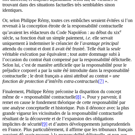
trouvant dans des situations factuelles très semblables sinon
identiques.
Or, selon Philippe Rémy, toutes ces embûches seraient évitées si l’on
revenait à la conception étroite de la responsabilité contractuelle
e
qu’avaient les rédacteurs du Code Napoléon : au début du
xix
siècle, sa fonction était un simple paiement,
i.e.
elle servait
uniquement à indemniser le créancier de l’
avantage principal
attendu du contrat et dont il avait été frustré. Telle était la
seule
véritable exécution par équivalent ; tout autre dommage subi à
l’occasion du contrat était compensé par la responsabilité délictuelle.
Selon lui, c’est de manière artificielle que la responsabilité pour le
préjudice corporel a par la suite été introduite dans la responsabilité
contractuelle ; le droit français a ainsi attribué au contrat «
une
fonction de protection d’intérêts extra-contractuels
[7]
».
Finalement, Philippe Rémy préconise la disparition du concept
même de « responsabilité contractuelle
[8]
». Pour y parvenir, il
remet en cause le fondement théorique de cette responsabilité par
une analyse conceptuelle et historique. Puis il dénonce avec la plus
grande vigueur les vicissitudes de la responsabilité contractuelle
résultant de la découverte et de l’expansion des obligations
implicites de sécurité
[9]
et d’autres développements jurisprudentiels
en France. Plus particulièrement, il affirme que les tribunaux français
auraient dû avoir recours à la responsabilité délictuelle, et non aux