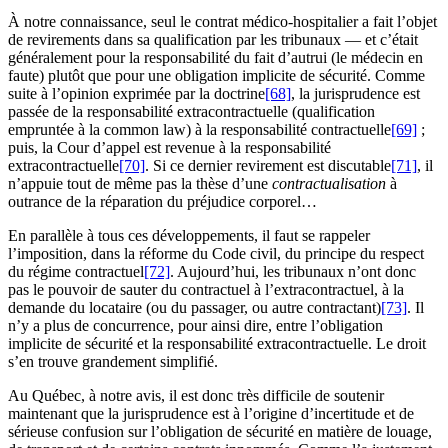
À notre connaissance, seul le contrat médico-hospitalier a fait l’objet
de revirements dans sa qualification par les tribunaux — et c’était
généralement pour la responsabilité du fait d’autrui (le médecin en
faute) plutôt que pour une obligation implicite de sécurité. Comme
suite à l’opinion exprimée par la doctrine
[68]
, la jurisprudence est
passée de la responsabilité extracontractuelle (qualification
empruntée à la common law) à la responsabilité contractuelle
[69]
;
puis, la Cour d’appel est revenue à la responsabilité
extracontractuelle
[70]
. Si ce dernier revirement est discutable
[71]
, il
n’appuie tout de même pas la thèse d’une
contractualisation
à
outrance de la réparation du préjudice corporel…
En parallèle à tous ces développements, il faut se rappeler
l’imposition, dans la réforme du Code civil, du principe du respect
du régime contractuel
[72]
. Aujourd’hui, les tribunaux n’ont donc
pas le pouvoir de sauter du contractuel à l’extracontractuel, à la
demande du locataire (ou du passager, ou autre contractant)
[73]
. Il
n’y a plus de concurrence, pour ainsi dire, entre l’obligation
implicite de sécurité et la responsabilité extracontractuelle. Le droit
s’en trouve grandement simplifié.
Au Québec, à notre avis, il est donc très difficile de soutenir
maintenant que la jurisprudence est à l’origine d’incertitude et de
sérieuse confusion sur l’obligation de sécurité en matière de louage,