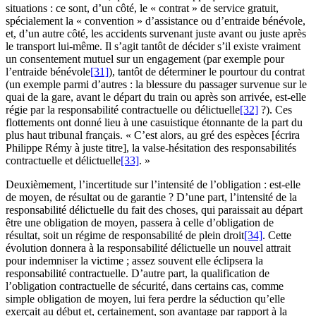
situations : ce sont, d’un côté, le « contrat » de service gratuit,
spécialement la « convention » d’assistance ou d’entraide bénévole,
et, d’un autre côté, les accidents survenant juste avant ou juste après
le transport lui-même. Il s’agit tantôt de décider s’il existe vraiment
un consentement mutuel sur un engagement (par exemple pour
l’entraide bénévole
[31]
), tantôt de déterminer le pourtour du contrat
(un exemple parmi d’autres : la blessure du passager survenue sur le
quai de la gare, avant le départ du train ou après son arrivée, est-elle
régie par la responsabilité contractuelle ou délictuelle
[32]
?). Ces
flottements ont donné lieu à une casuistique étonnante de la part du
plus haut tribunal français. « C’est alors, au gré des espèces [écrira
Philippe Rémy à juste titre], la valse-hésitation des responsabilités
contractuelle et délictuelle
[33]
. »
Deuxièmement, l’incertitude sur l’intensité de l’obligation : est-elle
de moyen, de résultat ou de garantie ? D’une part, l’intensité de la
responsabilité délictuelle du fait des choses, qui paraissait au départ
être une obligation de moyen, passera à celle d’obligation de
résultat, soit un régime de responsabilité de plein droit
[34]
. Cette
évolution donnera à la responsabilité délictuelle un nouvel attrait
pour indemniser la victime ; assez souvent elle éclipsera la
responsabilité contractuelle. D’autre part, la qualification de
l’obligation contractuelle de sécurité, dans certains cas, comme
simple obligation de moyen, lui fera perdre la séduction qu’elle
exerçait au début et, certainement, son avantage par rapport à la