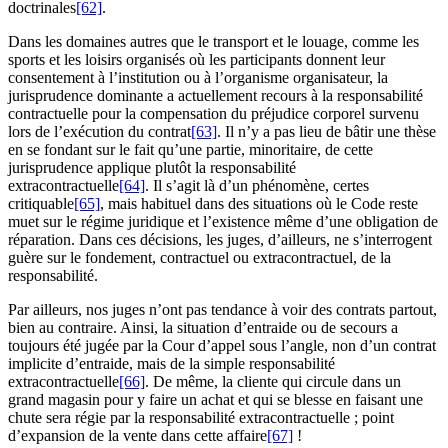
doctrinales
[62]
.
Dans les domaines autres que le transport et le louage, comme les
sports et les loisirs organisés où les participants donnent leur
consentement à l’institution ou à l’organisme organisateur, la
jurisprudence dominante a actuellement recours à la responsabilité
contractuelle pour la compensation du préjudice corporel survenu
lors de l’exécution du contrat
[63]
. Il n’y a pas lieu de bâtir une thèse
en se fondant sur le fait qu’une partie, minoritaire, de cette
jurisprudence applique plutôt la responsabilité
extracontractuelle
[64]
. Il s’agit là d’un phénomène, certes
critiquable
[65]
, mais habituel dans des situations où le Code reste
muet sur le régime juridique et l’existence même d’une obligation de
réparation. Dans ces décisions, les juges, d’ailleurs, ne s’interrogent
guère sur le fondement, contractuel ou extracontractuel, de la
responsabilité.
Par ailleurs, nos juges n’ont pas tendance à voir des contrats partout,
bien au contraire. Ainsi, la situation d’entraide ou de secours a
toujours été jugée par la Cour d’appel sous l’angle, non d’un contrat
implicite d’entraide, mais de la simple responsabilité
extracontractuelle
[66]
. De même, la cliente qui circule dans un
grand magasin pour y faire un achat et qui se blesse en faisant une
chute sera régie par la responsabilité extracontractuelle ; point
d’expansion de la vente dans cette affaire
[67]
!