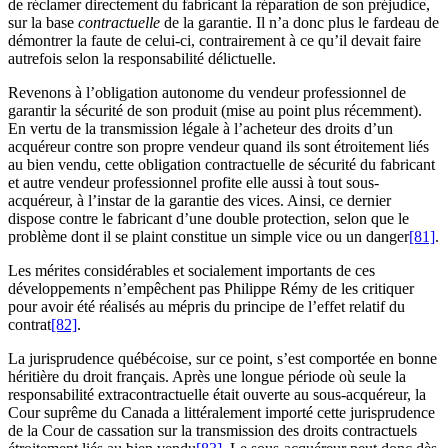
de réclamer directement du fabricant la réparation de son préjudice,
sur la base
contractuelle
de la garantie. Il n’a donc plus le fardeau de
démontrer la faute de celui-ci, contrairement à ce qu’il devait faire
autrefois selon la responsabilité délictuelle.
Revenons à l’obligation autonome du vendeur professionnel de
garantir la sécurité de son produit (mise au point plus récemment).
En vertu de la transmission légale à l’acheteur des droits d’un
acquéreur contre son propre vendeur quand ils sont étroitement liés
au bien vendu, cette obligation contractuelle de sécurité du fabricant
et autre vendeur professionnel profite elle aussi à tout sous-
acquéreur, à l’instar de la garantie des vices. Ainsi, ce dernier
dispose contre le fabricant d’une double protection, selon que le
problème dont il se plaint constitue un simple vice ou un danger
[81]
.
Les mérites considérables et socialement importants de ces
développements n’empêchent pas Philippe Rémy de les critiquer
pour avoir été réalisés au mépris du principe de l’effet relatif du
contrat
[82]
.
La jurisprudence québécoise, sur ce point, s’est comportée en bonne
héritière du droit français. Après une longue période où seule la
responsabilité extracontractuelle était ouverte au sous-acquéreur, la
Cour suprême du Canada a littéralement importé cette jurisprudence
de la Cour de cassation sur la transmission des droits contractuels