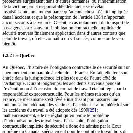
problèmes surgissaient dans d’autres domaines, où l’indemnisation
de la victime par la responsabilité délictuelle se révélait
insatisfaisante, notamment parce qu’aucune chose n’était impliquée
dans l’accident et que la présomption de l’article 1384 n’apportait
aucun secours à la victime. C’était le cas notamment du transport de
passagers, assez souvent. L’obligation contractuelle implicite de
sécurité trouvera finalement application dans d’autres contrats que
celui de travail, où elle connaîtra un vif succès, comme on le verra
bientôt.
1.2.2 Le Québec
Au Québec, l’histoire de l’obligation contractuelle de sécurité suit un
cheminement comparable à celui de la France. En fait, elle fera son
entrée dans la jurisprudence ici plus tôt que de l’autre côté de
l’Atlantique. Durant longtemps, les accidents survenus pendant
l’exécution ou à l’occasion du contrat de travail étaient régis par la
responsabilité extracontractuelle. Pour les mêmes raisons qu’en
France, ce mécanisme s’est révélé insuffisant pour assurer une
indemnisation adéquate des victimes d’accident. La première loi sur
les accidents du travail a été adoptée dès 1909
[25]
;
malheureusement, elle ne réglait qu’en partie le problème
d’indemnisation des travailleurs. Par la suite, l’obligation
contractuelle implicite de sécurité a donc été admise par la Cour
suprême du Canada, spécialement pour le contrat de travail hors du