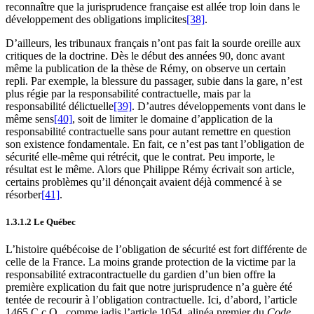
reconnaître que la jurisprudence française est allée trop loin dans le
développement des obligations implicites
[38]
.
D’ailleurs, les tribunaux français n’ont pas fait la sourde oreille aux
critiques de la doctrine. Dès le début des années 90, donc avant
même la publication de la thèse de Rémy, on observe un certain
repli. Par exemple, la blessure du passager, subie dans la gare, n’est
plus régie par la responsabilité contractuelle, mais par la
responsabilité délictuelle
[39]
. D’autres développements vont dans le
même sens
[40]
, soit de limiter le domaine d’application de la
responsabilité contractuelle sans pour autant remettre en question
son existence fondamentale. En fait, ce n’est pas tant l’obligation de
sécurité elle-même qui rétrécit, que le contrat. Peu importe, le
résultat est le même. Alors que Philippe Rémy écrivait son article,
certains problèmes qu’il dénonçait avaient déjà commencé à se
résorber
[41]
.
1.3.1.2 Le Québec
L’histoire québécoise de l’obligation de sécurité est fort différente de
celle de la France. La moins grande protection de la victime par la
responsabilité extracontractuelle du gardien d’un bien offre la
première explication du fait que notre jurisprudence n’a guère été
tentée de recourir à l’obligation contractuelle. Ici, d’abord, l’article
1465 C.c.Q., comme jadis l’article 1054, alinéa premier du
Code