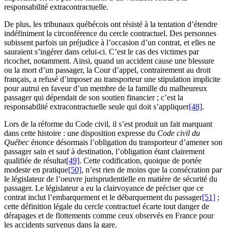
responsabilité extracontractuelle.
De plus, les tribunaux québécois ont résisté à la tentation d’étendre
indéfiniment la circonférence du cercle contractuel. Des personnes
subissent parfois un préjudice à l’occasion d’un contrat, et elles ne
sauraient s’ingérer dans celui-ci. C’est le cas des victimes par
ricochet, notamment. Ainsi, quand un accident cause une blessure
ou la mort d’un passager, la Cour d’appel, contrairement au droit
français, a refusé d’imposer au transporteur une stipulation implicite
pour autrui en faveur d’un membre de la famille du malheureux
passager qui dépendait de son soutien financier ; c’est la
responsabilité extracontractuelle seule qui doit s’appliquer
[48]
.
Lors de la réforme du Code civil, il s’est produit un fait marquant
dans cette histoire : une disposition expresse du
Code civil du
Québec
énonce désormais l’obligation du transporteur d’amener son
passager sain et sauf à destination, l’obligation étant clairement
qualifiée de résultat
[49]
. Cette codification, quoique de portée
modeste en pratique
[50]
, n’est rien de moins que la consécration par
le législateur de l’oeuvre jurisprudentielle en matière de sécurité du
passager. Le législateur a eu la clairvoyance de préciser que ce
contrat inclut l’embarquement et le débarquement du passager
[51]
;
cette définition légale du cercle contractuel écarte tout danger de
dérapages et de flottements comme ceux observés en France pour
les accidents survenus dans la gare.