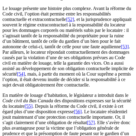
Le louage présente une histoire plus complexe. Avant la réforme du
Code civil, l’option était permise entre les responsabilités
contractuelle et extracontractuelle
[52]
, et la jurisprudence appliquait
souvent le régime extracontractuel à la responsabilité du locateur
pour les dommages corporels ou matériels subis par le locataire : il
s’agissait tantôt de la responsabilité du propriétaire pour la ruine
d’un bâtiment, tantôt de celle du gardien d’un bien pour le fait
autonome de celui-ci, tantôt de celle pour une faute aquilienne
[53]
.
Par ailleurs, le locateur répondait contractuellement des dommages
causés par la violation d’une de ses obligations prévues au Code
civil en matière de louage, telle la garantie des vices. On a aussi
assisté au développement de son obligation contractuelle implicite de
sécurité
[54]
, mais, à partir du moment où la Cour suprême a permis
l’option, il était devenu inutile de décider si la responsabilité à ce
sujet devait obligatoirement être contractuelle.
En matière de louage d’habitation, le législateur a introduit dans le
Code civil du Bas Canada
des dispositions expresses sur la sécurité
du locataire
[55]
. Depuis la réforme du Code civil, il existe à cet
égard plus d’une disposition expresse
[56]
. Le locataire résidentiel
jouit maintenant d’une protection contractuelle importante. Or, il
s’agit clairement d’une obligation de résultat
[57]
. Elle s’avère donc
plus avantageuse pour la victime que l’obligation générale de
prudence et que la présomption de faute pesant sur le gardien d’un