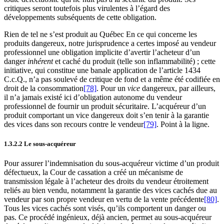
critiques seront toutefois plus virulentes à l’égard des
développements subséquents de cette obligation.
Rien de tel ne s’est produit au Québec En ce qui concerne les
produits dangereux, notre jurisprudence a certes imposé au vendeur
professionnel une obligation implicite d’avertir l’acheteur d’un
danger
inhérent
et caché du produit (telle son inflammabilité) ; cette
initiative, qui constitue une banale application de l’article 1434
C.c.Q., n’a pas soulevé de critique de fond et a même été codifiée en
droit de la consommation
[78]
. Pour un
vice
dangereux, par ailleurs,
il n’a jamais existé ici d’obligation autonome du vendeur
professionnel de fournir un produit sécuritaire. L’acquéreur d’un
produit comportant un vice dangereux doit s’en tenir à la garantie
des vices dans son recours contre le vendeur
[79]
. Point à la ligne.
1.3.2.2 Le sous-acquéreur
Pour assurer l’indemnisation du sous-acquéreur victime d’un produit
défectueux, la Cour de cassation a créé un mécanisme de
transmission légale à l’acheteur des droits du vendeur étroitement
reliés au bien vendu, notamment la garantie des vices cachés due au
vendeur par son propre vendeur en vertu de la vente précédente
[80]
.
Tous les vices cachés sont visés, qu’ils comportent un danger ou
pas. Ce procédé ingénieux, déjà ancien, permet au sous-acquéreur