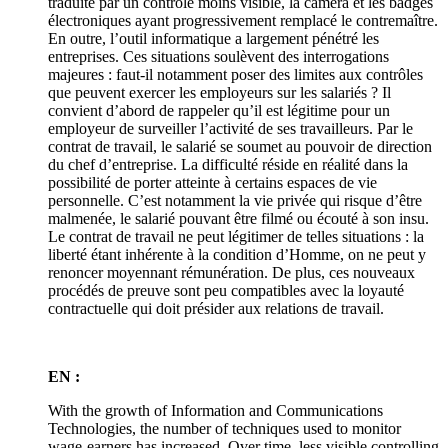
traduite par un contrôle moins visible, la caméra et les badges
électroniques ayant progressivement remplacé le contremaître.
En outre, l’outil informatique a largement pénétré les
entreprises. Ces situations soulèvent des interrogations
majeures : faut-il notamment poser des limites aux contrôles
que peuvent exercer les employeurs sur les salariés ? Il
convient d’abord de rappeler qu’il est légitime pour un
employeur de surveiller l’activité de ses travailleurs. Par le
contrat de travail, le salarié se soumet au pouvoir de direction
du chef d’entreprise. La difficulté réside en réalité dans la
possibilité de porter atteinte à certains espaces de vie
personnelle. C’est notamment la vie privée qui risque d’être
malmenée, le salarié pouvant être filmé ou écouté à son insu.
Le contrat de travail ne peut légitimer de telles situations : la
liberté étant inhérente à la condition d’Homme, on ne peut y
renoncer moyennant rémunération. De plus, ces nouveaux
procédés de preuve sont peu compatibles avec la loyauté
contractuelle qui doit présider aux relations de travail.
EN :
With the growth of Information and Communications
Technologies, the number of techniques used to monitor
wage-earners has increased. Over time, less visible controlling