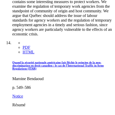
contains some interesting measures to protect workers. We
examine the regulation of temporary work agencies from the
standpoint of community of origin and host community. We
argue that Québec should address the issue of labour
standards for agency workers and the regulation of temporary
employment agencies in a timely and serious fashion, since
agency workers are particularly vulnerable to the effects of an
economic crisis.
PDF
HTML
Quand la sécurité nationale américaine fait fléchir le principe de la non-
discrimination en droit canadien : le cas de l’International Traffic in Arms
Regulations (ITAR)
Maroine Bendaoud
p. 549–586
Notice
Résumé