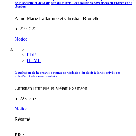
de la sécurité et de la dignité du salarié : des solutions novatrices en France et au
Québec
Anne-Marie Laflamme et Christian Brunelle
p. 219–222
Notice
PDF
HTML
L’exclusion de la preuve obtenue en violation du droit à la vie privée des
salariés : à chacun sa vérité ?
Christian Brunelle et Mélanie Samson
p. 223–253
Notice
Résumé
FR :