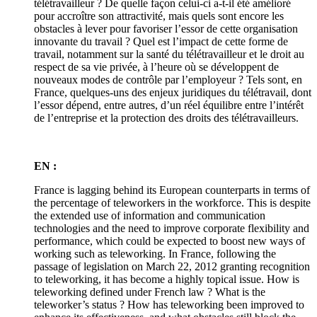
télétravailleur ? De quelle façon celui-ci a-t-il été amélioré
pour accroître son attractivité, mais quels sont encore les
obstacles à lever pour favoriser l’essor de cette organisation
innovante du travail ? Quel est l’impact de cette forme de
travail, notamment sur la santé du télétravailleur et le droit au
respect de sa vie privée, à l’heure où se développent de
nouveaux modes de contrôle par l’employeur ? Tels sont, en
France, quelques-uns des enjeux juridiques du télétravail, dont
l’essor dépend, entre autres, d’un réel équilibre entre l’intérêt
de l’entreprise et la protection des droits des télétravailleurs.
EN :
France is lagging behind its European counterparts in terms of
the percentage of teleworkers in the workforce. This is despite
the extended use of information and communication
technologies and the need to improve corporate flexibility and
performance, which could be expected to boost new ways of
working such as teleworking. In France, following the
passage of legislation on March 22, 2012 granting recognition
to teleworking, it has become a highly topical issue. How is
teleworking defined under French law ? What is the
teleworker’s status ? How has teleworking been improved to