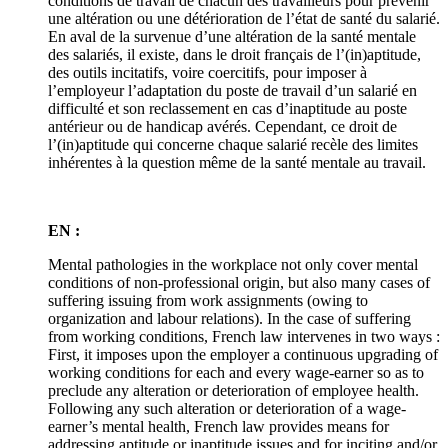
conditions de travail de chacun des travailleurs pour prévenir
une altération ou une détérioration de l’état de santé du salarié.
En aval de la survenue d’une altération de la santé mentale
des salariés, il existe, dans le droit français de l’(in)aptitude,
des outils incitatifs, voire coercitifs, pour imposer à
l’employeur l’adaptation du poste de travail d’un salarié en
difficulté et son reclassement en cas d’inaptitude au poste
antérieur ou de handicap avérés. Cependant, ce droit de
l’(in)aptitude qui concerne chaque salarié recèle des limites
inhérentes à la question même de la santé mentale au travail.
EN :
Mental pathologies in the workplace not only cover mental
conditions of non-professional origin, but also many cases of
suffering issuing from work assignments (owing to
organization and labour relations). In the case of suffering
from working conditions, French law intervenes in two ways :
First, it imposes upon the employer a continuous upgrading of
working conditions for each and every wage-earner so as to
preclude any alteration or deterioration of employee health.
Following any such alteration or deterioration of a wage-
earner’s mental health, French law provides means for
addressing aptitude or inaptitude issues and for inciting and/or