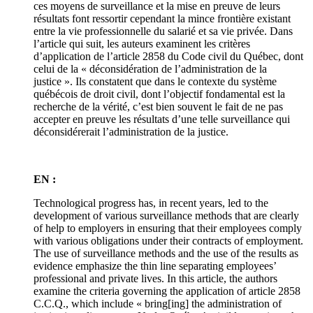
ces moyens de surveillance et la mise en preuve de leurs
résultats font ressortir cependant la mince frontière existant
entre la vie professionnelle du salarié et sa vie privée. Dans
l’article qui suit, les auteurs examinent les critères
d’application de l’article 2858 du Code civil du Québec, dont
celui de la « déconsidération de l’administration de la
justice ». Ils constatent que dans le contexte du système
québécois de droit civil, dont l’objectif fondamental est la
recherche de la vérité, c’est bien souvent le fait de ne pas
accepter en preuve les résultats d’une telle surveillance qui
déconsidérerait l’administration de la justice.
EN :
Technological progress has, in recent years, led to the
development of various surveillance methods that are clearly
of help to employers in ensuring that their employees comply
with various obligations under their contracts of employment.
The use of surveillance methods and the use of the results as
evidence emphasize the thin line separating employees’
professional and private lives. In this article, the authors
examine the criteria governing the application of article 2858
C.C.Q., which include « bring[ing] the administration of