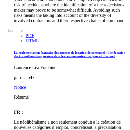
risk of accidents where the identification of « the » decision-
maker may prove to be somewhat difficult. Avoiding such
risks means the taking into account of the diversity of
involved contractors and their respective chains of command.
PDF
HTML
La réglementation française des agences de location de personnel : l’intégration
des travailleurs temporaires dans les communautés d’origine et d’accueil
Laurence Léa Fontaine
p. 511–547
Notice
Résumé
FR :
Le néolibéralisme a non seulement conduit à la création de
nouvelles catégories d’emploi, concrétisant la précarisation