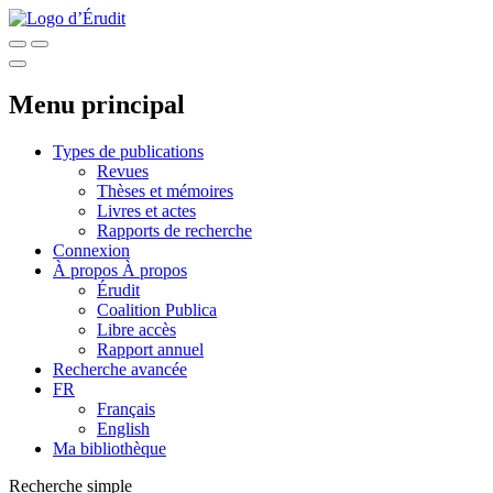
Menu principal
Types de publications
Revues
Thèses et mémoires
Livres et actes
Rapports de recherche
Connexion
À propos
À propos
Érudit
Coalition Publica
Libre accès
Rapport annuel
Recherche avancée
FR
Français
English
Ma bibliothèque
Recherche simple