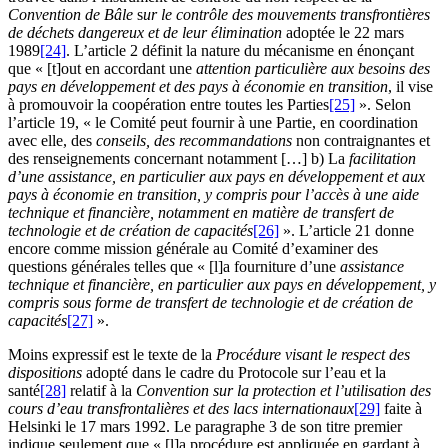
Convention de Bâle
s
ur le contrôle des mouvements transfrontières
de déchets dangereux et de leur élimination
adoptée le 22 mars
1989
[24]
. L’article 2 définit la nature du mécanisme en énonçant
que « [t]out en accordant une
attention particulière aux besoins des
pays en développement et des pays à économie en transition
, il vise
à promouvoir la coopération entre toutes les Parties
[25]
». Selon
l’article 19, « le Comité peut fournir à une Partie, en coordination
avec elle, des
conseils, des recommandations
non contraignantes et
des renseignements concernant notamment […] b) La
facilitation
d’une assistance, en particulier aux pays en développement et aux
pays à économie en transition, y compris pour l’accès à une aide
technique et financière, notamment en matière de transfert de
technologie et de création de capacités
[26]
». L’article 21 donne
encore comme mission générale au Comité d’examiner des
questions générales telles que « [l]a fourniture d’une
assistance
technique
et financière, en particulier aux pays en
développement
, y
compris sous forme de transfert de technologie et de création de
capacités
[27]
».
Moins expressif est le texte de la
Procédure visant le respect des
dispositions
adopté dans le cadre du Protocole sur l’eau et la
santé
[28]
relatif à la
Convention sur la protection et l’utilisation des
cours d’eau transfrontalières et des lacs internationaux
[29]
faite à
Helsinki le 17 mars 1992. Le paragraphe 3 de son titre premier
indique seulement que « [l]a procédure est appliquée en gardant à