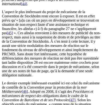
international
[44]
.
L’aspect le plus intéressant du projet de mécanisme de la
Convention de Stockholm reste encore à exposer. Il est en effet
prévu qu’« [a]u cas où un pays en développement se trouverait en
situation de non-respect faute d’une assistance technique et
financière, les alinéas c) à f) du paragraphe 27 ne s’appliqueront
pas
[45]
». Ces alinéas renvoient à des mesures de publicité du non-
respect, mais aussi à la suspension de droits et de privilèges au titre
de la Convention de Stockholm. À s’en tenir à cette lecture, il y
aurait une stricte modulation des mesures de réaction sur le
fondement du niveau de développement et ainsi implicitement du
PRCMD. Sans doute fort intéressante, cette hypothèse de
différenciation des mesures de réaction ne doit pas être surestimée
tant ladite disposition 28 est encore maintenue entre crochets pour
discussion et n’a été conservée dans le projet de mécanisme, selon
une de ses notes de bas de page, qu’à la demande d’une seule
délégation nationale.
Le dernier exemple intéressant examiné ici est celui du mécanisme
de contrôle de la
Convention pour la protection
de la mer
Méditerranée
[46]
. Adopté en 2008, il s’agit des
Procédures et
mécanismes de respect des obligations dans le cadre de la
Convention de Barcelone et de ses Protocoles
[47]
. Selon les
objectifs exprès du mécanisme, « compte tenu de la situation