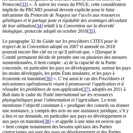
Protocole
[33]
». À suivre les voeux du PNUE, cette considération
implicite du PRCMD pourrait devenir explicite pour le futur
mécanisme du
Protocole de Nagoya sur l’accès aux ressources
génétiques et le partage juste et équitable des avantages découlant
de leur utilisation
[34]
relatif à la
Convention sur la diversité
biologique
, protocole adopté en octobre 2010
[35]
.
Le paragraphe 32 du
Guide sur les procédures CITES pour le
respect de la Convention
adopté en 2007 et amendé en 2010
pourrait encore être cité en ce qu’il prévoit que, « [l]orsque le
Comité permanent décide de prendre une ou plusieurs des mesures
susmentionnées, il tient compte : a) de la capacité de la Partie
concernée, en particulier les pays en développement, surtout les pays
les moins développés, les petits États insulaires, et les pays à
économie en transition
[36]
». C’est aussi le cas des
Procédures et
mécanismes opérationnels visant à promouvoir l’application et à
résoudre les problèmes de non-application
[37]
, adoptés en 2011 à
Bali dans le cadre du
Traité international sur les ressources
phytogénétiques pour l’alimentation et l’agriculture.
Le texte
mentionne l’objectif consistant à « prodiguer des conseils ou donner
une assistance, y compris des avis ou une assistance juridique, s’il y
a lieu et sur demande, en particulier aux pays en développement et
aux pays en transition
[38]
» et appelle à une mise en oeuvre qui
« tient compte notamment des besoins spéciaux des Parties
contractantes qui sont des pays en développement et des Parties