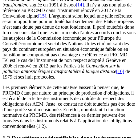
transfrontière
signée en 1991 à Espoo
[14]
. Il n’y a pas non plus de
référence au PRCMD dans l’instrument rénové en 2012 de la
Convention alpine
[15]
. L’argument selon lequel une telle référence
serait inopportune pour un traité liant seulement des États européens
n’est sans doute pas dénué de tout fondement. Il perd toutefois de sa
force en constatant que les instruments d’autres accords conclus sous
les auspices de la Commission économique pour l’Europe du
Conseil économique et social des Nations Unies et réunissant des
pays du continent européen en situation économique faible ou en
transition ne comportent pas davantage de référence au PRCMD.
Tel est le cas de l’instrument de non-respect adopté à Genève en
2006 et rénové en 2012 par les Parties à la
Convention sur la
pollution atmosphérique transfrontalière à longue distance
[16]
de
1979 et ses huit protocoles.
Les premiers éléments de cette analyse laissent à penser que, le
PRCMD étant par nature un principe de production d’obligations, il
est écarté de la lettre des instruments de contrôle du respect des
obligations des AEM. Juste, ce constat ne doit toutefois pas être doté
d’une portée surdimensionnée. En effet, nonobstant la fonction
normative du PRCMD, des références à ce dernier peuvent être
trouvées dans les instruments relatifs à l’application des obligations
conventionnelles (1.2).