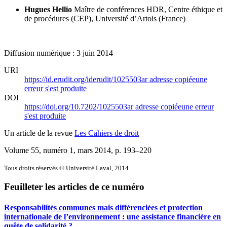
Hugues Hellio
Maître de conférences HDR, Centre éthique et
de procédures (CEP), Université d’Artois (France)
Diffusion numérique : 3 juin 2014
URI
https://id.erudit.org/iderudit/1025503ar
adresse copiée
une
erreur s'est produite
DOI
https://doi.org/10.7202/1025503ar
adresse copiée
une erreur
s'est produite
Un article de la revue
Les Cahiers de droit
Volume 55, numéro 1, mars 2014
, p. 193–220
Tous droits réservés © Université Laval, 2014
Feuilleter les articles de ce numéro
Responsabilités communes mais différenciées et protection
internationale de l’environnement : une assistance financière en
quête de solidarité ?