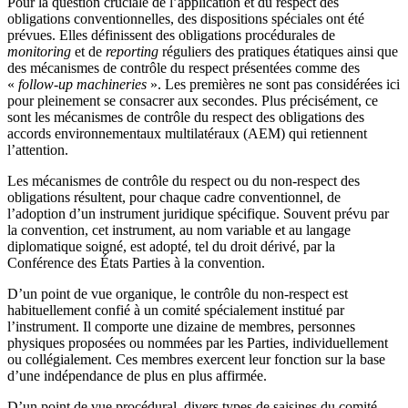
Pour la question cruciale de l’application et du respect des
obligations conventionnelles, des dispositions spéciales ont été
prévues. Elles définissent des obligations procédurales de
monitoring
et de
reporting
réguliers des pratiques étatiques ainsi que
des mécanismes de contrôle du respect présentées comme des
«
follow-up machineries
». Les premières ne sont pas considérées ici
pour pleinement se consacrer aux secondes. Plus précisément, ce
sont les mécanismes de contrôle du respect des obligations des
accords environnementaux multilatéraux (AEM) qui retiennent
l’attention.
Les mécanismes de contrôle du respect ou du non-respect des
obligations résultent, pour chaque cadre conventionnel, de
l’adoption d’un instrument juridique spécifique. Souvent prévu par
la convention, cet instrument, au nom variable et au langage
diplomatique soigné, est adopté, tel du droit dérivé, par la
Conférence des États Parties à la convention.
D’un point de vue organique, le contrôle du non-respect est
habituellement confié à un comité spécialement institué par
l’instrument. Il comporte une dizaine de membres, personnes
physiques proposées ou nommées par les Parties, individuellement
ou collégialement. Ces membres exercent leur fonction sur la base
d’une indépendance de plus en plus affirmée.
D’un point de vue procédural, divers types de saisines du comité