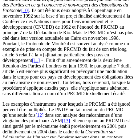
des Parties en ce qui concerne le non-respect des dispositions du
Protocole
[10]
.
Ils ont été tous deux adoptés à Copenhague en
novembre 1992 sur la base d’un projet finalisé antérieurement à la
Conférence des Nations unies pour l’environnement et le
développement (CNUED) de 1992 et l’énoncé du PRCMD au
principe 7 de la Déclaration de Rio. Mais le PRCMD n’est pas plus
cité dans leur version actualisée au Caire en novembre 1998.
Pourtant, le Protocole de Montréal est souvent analysé comme un
exemple de prise en compte du PRCMD du fait de son très long
article 5 relatif à la « [s]ituation particulière des pays en
développement
[11]
». Fruit d’un amendement de la deuxième
Réunion des Parties à Londres en juin 1990, le paragraphe 7 dudit
article 5 est encore plus significatif en prévoyant une modulation
dans le temps pour ces pays en développement des obligations liées
au mécanisme de non-respect. Toutefois, hors ce report, lorsque la
procédure s’applique auxdits pays, elle s’applique sans altération,
sans différenciation au nom d’un PRCMD textuellement écarté.
Les exemples d’instruments pour lesquels le PRCMD a été ignoré
peuvent être multipliés. Le PNUE ne fait mention du PRCMD
qu’une seule fois
[12]
dans son analyse des mécanismes d’une
vingtaine des principaux AEM
[13]
. Silence quant au PRCMD est
ainsi gardé par le mécanisme établi provisoirement en 2001 puis
définitivement en 2004 dans le cadre de la
Convention sur
l’évaluation de l’impact sur l’environnement dans un contexte