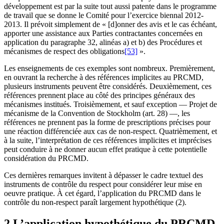
développement est par la suite tout aussi patente dans le programme
de travail que se donne le Comité pour l’exercice biennal 2012-
2013. Il prévoit simplement de « [d]onner des avis et le cas échéant,
apporter une assistance aux Parties contractantes concernées en
application du paragraphe 32, alinéas a) et b) des Procédures et
mécanismes de respect des obligations
[53]
».
Les enseignements de ces exemples sont nombreux. Premièrement,
en ouvrant la recherche à des références implicites au PRCMD,
plusieurs instruments peuvent être considérés. Deuxièmement, ces
références prennent place au côté des principes généraux des
mécanismes institués. Troisièmement, et sauf exception — Projet de
mécanisme de la Convention de Stockholm (art. 28) —, les
références ne prennent pas la forme de prescriptions précises pour
une réaction différenciée aux cas de non-respect. Quatrièmement, et
à la suite, l’interprétation de ces références implicites et imprécises
peut conduire à ne donner aucun effet pratique à cette potentielle
considération du PRCMD.
Ces dernières remarques invitent à dépasser le cadre textuel des
instruments de contrôle du respect pour considérer leur mise en
oeuvre pratique. À cet égard, l’application du PRCMD dans le
contrôle du non-respect paraît largement hypothétique (2).
2 L’application hypothétique du PRCMD