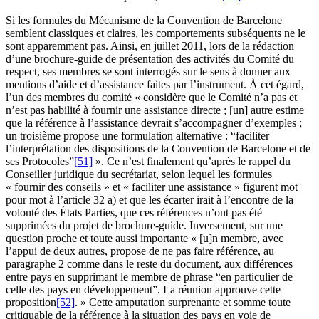
Si les formules du Mécanisme de la Convention de Barcelone
semblent classiques et claires, les comportements subséquents ne le
sont apparemment pas. Ainsi, en juillet 2011, lors de la rédaction
d’une brochure-guide de présentation des activités du Comité du
respect, ses membres se sont interrogés sur le sens à donner aux
mentions d’aide et d’assistance faites par l’instrument. À cet égard,
l’un des membres du comité « considère que le Comité n’a pas et
n’est pas habilité à fournir une assistance directe ; [un] autre estime
que la référence à l’assistance devrait s’accompagner d’exemples ;
un troisième propose une formulation alternative : “faciliter
l’interprétation des dispositions de la Convention de Barcelone et de
ses Protocoles”
[51]
». Ce n’est finalement qu’après le rappel du
Conseiller juridique du secrétariat, selon lequel les formules
« fournir des conseils » et « faciliter une assistance » figurent mot
pour mot à l’article 32 a) et que les écarter irait à l’encontre de la
volonté des États Parties, que ces références n’ont pas été
supprimées du projet de brochure-guide. Inversement, sur une
question proche et toute aussi importante « [u]n membre, avec
l’appui de deux autres, propose de ne pas faire référence, au
paragraphe 2 comme dans le reste du document, aux différences
entre pays en supprimant le membre de phrase “en particulier de
celle des pays en développement”. La réunion approuve cette
proposition
[52]
. » Cette amputation surprenante et somme toute
critiquable de la référence à la situation des pays en voie de