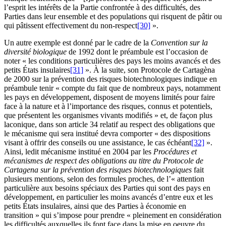
l’esprit les intérêts de la Partie confrontée à des difficultés, des
Parties dans leur ensemble et des populations qui risquent de pâtir ou
qui pâtissent effectivement du non-respect
[30]
».
Un autre exemple est donné par le cadre de la
Convention sur la
diversité biologique
de 1992 dont le préambule est l’occasion de
noter « les conditions particulières des pays les moins avancés et des
petits États insulaires
[31]
». À la suite, son Protocole de Cartagèna
de 2000 sur la prévention des risques biotechnologiques indique en
préambule tenir « compte du fait que de nombreux pays, notamment
les pays en développement, disposent de moyens limités pour faire
face à la nature et à l’importance des risques, connus et potentiels,
que présentent les organismes vivants modifiés » et, de façon plus
laconique, dans son article 34 relatif au respect des obligations que
le mécanisme qui sera institué devra comporter « des dispositions
visant à offrir des conseils ou une assistance, le cas échéant
[32]
».
Ainsi, ledit mécanisme institué en 2004 par les
Procédures et
mécanismes de respect des obligations au titre du Protocole de
Cartagena sur la prévention des risques biotechnologiques
fait
plusieurs mentions, selon des formules proches, de l’« attention
particulière aux besoins spéciaux des Parties qui sont des pays en
développement, en particulier les moins avancés d’entre eux et les
petits États insulaires, ainsi que des Parties à économie en
transition » qui s’impose pour prendre « pleinement en considération
les difficultés auxquelles ils font face dans la mise en oeuvre du