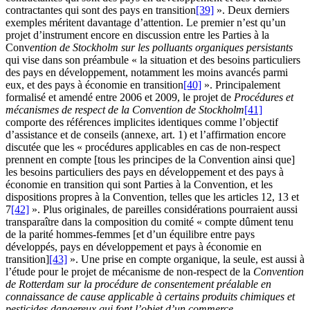
contractantes qui sont des pays en transition
[39]
». Deux derniers
exemples méritent davantage d’attention. Le premier n’est qu’un
projet d’instrument encore en discussion entre les Parties à la
Conv
ention de Stockholm sur les polluants organiques persistants
qui vise dans son préambule « la situation et des besoins particuliers
des pays en développement, notamment les moins avancés parmi
eux, et des pays à économie en transition
[40]
». Principalement
formalisé et amendé entre 2006 et 2009, le projet de
Procédures et
mécanismes de respect de la Convention de Stockholm
[41]
comporte des références implicites identiques comme l’objectif
d’assistance et de conseils (annexe, art. 1) et l’affirmation encore
discutée que les « procédures applicables en cas de non-respect
prennent en compte [tous les principes de la Convention ainsi que]
les besoins particuliers des pays en développement et des pays à
économie en transition qui sont Parties à la Convention, et les
dispositions propres à la Convention, telles que les articles 12, 13 et
7
[42]
». Plus originales, de pareilles considérations pourraient aussi
transparaître dans la composition du comité « compte dûment tenu
de la parité hommes-femmes [et d’un équilibre entre pays
développés, pays en développement et pays à économie en
transition]
[43]
». Une prise en compte organique, la seule, est aussi à
l’étude pour le projet de mécanisme de non-respect de la
Convention
de Rotterdam sur la procédure de consentement préalable en
connaissance de cause applicable à certains produits chimiques et
pesticides dangereux qui font l’objet d’un commerce