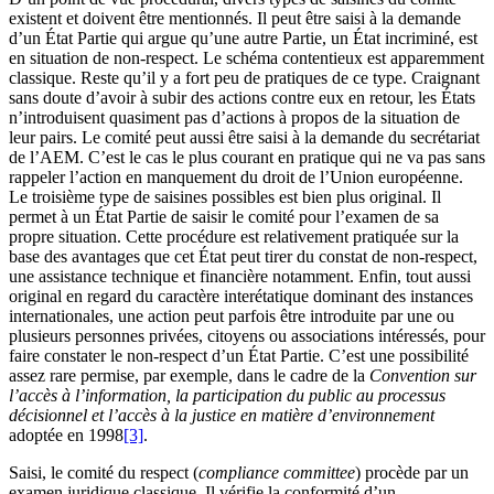
existent et doivent être mentionnés. Il peut être saisi à la demande
d’un État Partie qui argue qu’une autre Partie, un État incriminé, est
en situation de non-respect. Le schéma contentieux est apparemment
classique. Reste qu’il y a fort peu de pratiques de ce type. Craignant
sans doute d’avoir à subir des actions contre eux en retour, les États
n’introduisent quasiment pas d’actions à propos de la situation de
leur pairs. Le comité peut aussi être saisi à la demande du secrétariat
de l’AEM. C’est le cas le plus courant en pratique qui ne va pas sans
rappeler l’action en manquement du droit de l’Union européenne.
Le troisième type de saisines possibles est bien plus original. Il
permet à un État Partie de saisir le comité pour l’examen de sa
propre situation. Cette procédure est relativement pratiquée sur la
base des avantages que cet État peut tirer du constat de non-respect,
une assistance technique et financière notamment. Enfin, tout aussi
original en regard du caractère interétatique dominant des instances
internationales, une action peut parfois être introduite par une ou
plusieurs personnes privées, citoyens ou associations intéressés, pour
faire constater le non-respect d’un État Partie. C’est une possibilité
assez rare permise, par exemple, dans le cadre de la
Convention
sur
l’accès à l’information, la participation du public au processus
décisionnel et l’accès à la justice en matière d’environnement
adoptée en 1998
[3]
.
Saisi, le comité du respect (
compliance committee
) procède par un
examen juridique classique. Il vérifie la conformité d’un