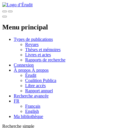
Menu principal
Types de publications
Revues
Thèses et mémoires
Livres et actes
Rapports de recherche
Connexion
À propos
À propos
Érudit
Coalition Publica
Libre accès
Rapport annuel
Recherche avancée
FR
Français
English
Ma bibliothèque
Recherche simple