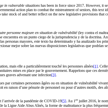
ge in vulnerable situations
has been in force since 2017. However, it se
mental action plan to combat the mistreatment of seniors, this text iden
 take stock of and better reflect on the new legislative provisions that c
 autre personne majeure en situation de vulnérabilité
(ley contra el maltr
e encuentra en un punto ciego de la jurisprudencia y de la doctrina. Ant
las personas mayores, este texto ha determinado y ha analizado los prim
flexionar mejor sobre las nuevas disposiciones legislativas que podrían s
ion, mais elle a particulièrement touché les personnes aînées
[1]
. Cell
sanitaires mises en place par le gouvernement. Rappelons que ces dernièr
ques graves advenant une infection
[3]
.
ues par certaines personnes âgées ou en situation de vulnérabilité viva
 en raison d’une pénurie de personnel ou pour d’autres motifs, des aîn
er
ant l’arrivée de la pandémie de COVID-19
[5]
. Au 1
juillet 2016, le nom
s de la Ligne Aide Abus Aînés, la forme de maltraitance la plus fréquemm