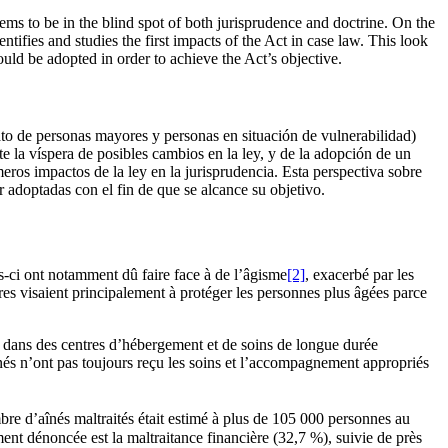
ems to be in the blind spot of both jurisprudence and doctrine. On the
tifies and studies the first impacts of the Act in case law. This look
ould be adopted in order to achieve the Act’s objective.
ato de personas mayores y personas en situación de vulnerabilidad)
e la víspera de posibles cambios en la ley, y de la adopción de un
eros impactos de la ley en la jurisprudencia. Esta perspectiva sobre
er adoptadas con el fin de que se alcance su objetivo.
es-ci ont notamment dû faire face à de l’âgisme
[2]
, exacerbé par les
es visaient principalement à protéger les personnes plus âgées parce
nt dans des centres d’hébergement et de soins de longue durée
és n’ont pas toujours reçu les soins et l’accompagnement appropriés
bre d’aînés maltraités était estimé à plus de 105 000 personnes au
ent dénoncée est la maltraitance financière (32,7 %), suivie de près