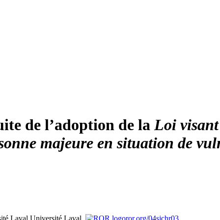
uite de l’adoption de la
Loi visant
rsonne majeure en situation de vul
sité Laval
Université Laval,
ror.org/04sjchr03