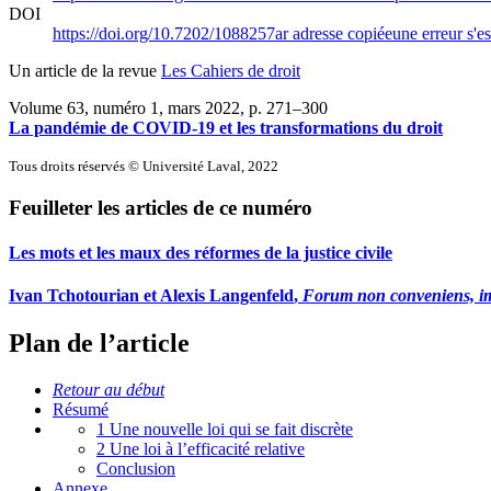
DOI
https://doi.org/10.7202/1088257ar
adresse copiée
une erreur s'es
Un article de la revue
Les Cahiers de droit
Volume 63, numéro 1, mars 2022
, p. 271–300
La pandémie de COVID-19 et les transformations du droit
Tous droits réservés © Université Laval, 2022
Feuilleter les articles de ce numéro
Les mots et les maux des réformes de la justice civile
Ivan T
chotourian
et Alexis L
angenfeld
,
Forum non conveniens, imp
Plan de l’article
Retour au début
Résumé
1 Une nouvelle loi qui se fait discrète
2 Une loi à l’efficacité relative
Conclusion
Annexe