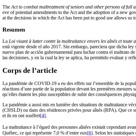
The
Act to combat maltreatment of seniors and other persons of full a
eve of potential amendments to the Act and the adoption of a new govern
at the decisions in which the Act has been put to good use allows us to
Resumen
La
Loi visant à lutter contre la maltraitance envers les aînés et toute
está vigente desde el año 2017. Sin embargo, pareciera que dicha ley s
nuevo plan de acción gubernamental para luchar contra el maltrato de 
las decisiones, y en la cual la ley se aplica, ha permitido evaluar y re
Corps de l’article
La pandémie de COVID-19 a eu des effets sur l’ensemble de la populat
réactions d’une partie de la population devant les premières mesures 
qu’elles étaient les plus susceptibles de subir des conséquences physi
La pandémie a aussi mis en lumière des situations de maltraitance véc
(CHSLD) ou dans des résidences privées pour aînés (RPA). Que ce soit
et ils en ont souffert
[4]
.
La maltraitance à l’égard des personnes aînées existait cependant av
Québec, ce qui représente 7,0 % d’entre eux
[6]
. Selon les statistique