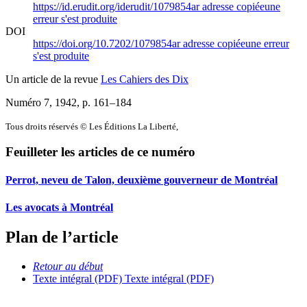
https://id.erudit.org/iderudit/1079854ar
adresse copiée
une
erreur s'est produite
DOI
https://doi.org/10.7202/1079854ar
adresse copiée
une erreur
s'est produite
Un article de la revue
Les Cahiers des Dix
Numéro 7, 1942
, p. 161–184
Tous droits réservés © Les Éditions La Liberté,
Feuilleter les articles de ce numéro
Perrot, neveu de Talon, deuxième gouverneur de Montréal
Les avocats à Montréal
Plan de l’article
Retour au début
Texte intégral (PDF)
Texte intégral (PDF)