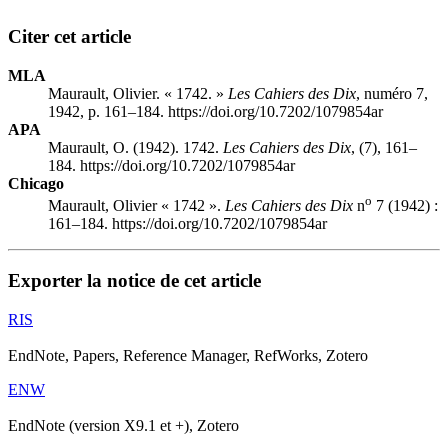
Citer cet article
MLA
Maurault, Olivier. « 1742. »
Les Cahiers des Dix
, numéro 7,
1942, p. 161–184. https://doi.org/10.7202/1079854ar
APA
Maurault, O. (1942). 1742.
Les Cahiers des Dix
, (7), 161–
184. https://doi.org/10.7202/1079854ar
Chicago
o
Maurault, Olivier « 1742 ».
Les Cahiers des Dix
n
7 (1942) :
161–184. https://doi.org/10.7202/1079854ar
Exporter la notice de cet article
RIS
EndNote, Papers, Reference Manager, RefWorks, Zotero
ENW
EndNote (version X9.1 et +), Zotero