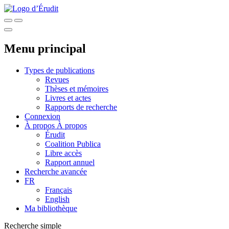
Menu principal
Types de publications
Revues
Thèses et mémoires
Livres et actes
Rapports de recherche
Connexion
À propos
À propos
Érudit
Coalition Publica
Libre accès
Rapport annuel
Recherche avancée
FR
Français
English
Ma bibliothèque
Recherche simple