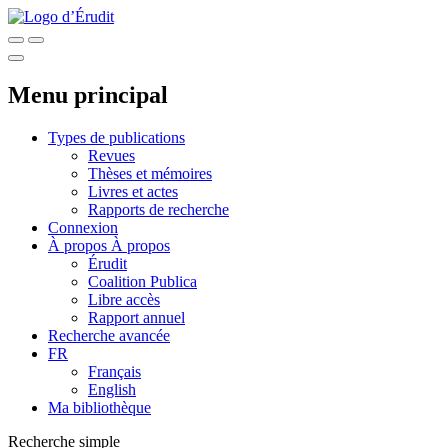
Menu principal
Types de publications
Revues
Thèses et mémoires
Livres et actes
Rapports de recherche
Connexion
À propos
À propos
Érudit
Coalition Publica
Libre accès
Rapport annuel
Recherche avancée
FR
Français
English
Ma bibliothèque
Recherche simple