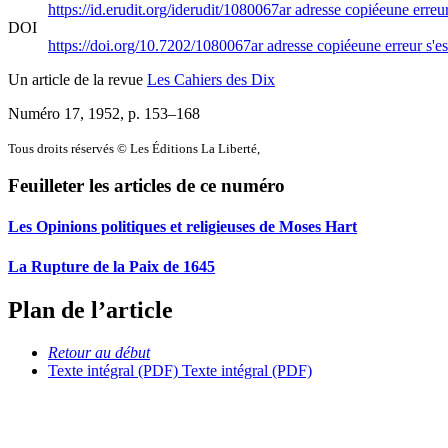
https://id.erudit.org/iderudit/1080067ar
adresse copiée
une erreur
DOI
https://doi.org/10.7202/1080067ar
adresse copiée
une erreur s'es
Un article de la revue
Les Cahiers des Dix
Numéro 17, 1952
, p. 153–168
Tous droits réservés © Les Éditions La Liberté,
Feuilleter les articles de ce numéro
Les Opinions politiques et religieuses de Moses Hart
La Rupture de la Paix de 1645
Plan de l’article
Retour au début
Texte intégral (PDF)
Texte intégral (PDF)