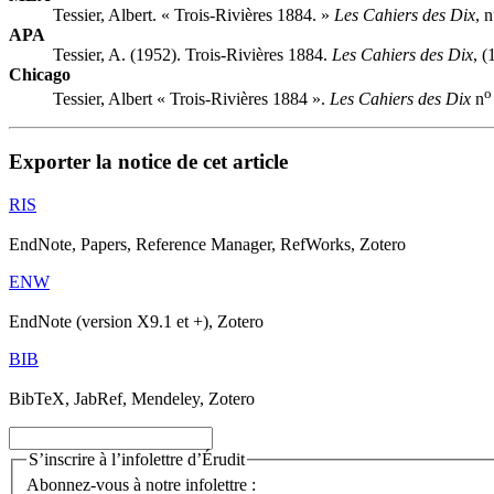
Tessier, Albert. « Trois-Rivières 1884. »
Les Cahiers des Dix
, 
APA
Tessier, A. (1952). Trois-Rivières 1884.
Les Cahiers des Dix
, 
Chicago
o
Tessier, Albert « Trois-Rivières 1884 ».
Les Cahiers des Dix
n
Exporter la notice de cet article
RIS
EndNote, Papers, Reference Manager, RefWorks, Zotero
ENW
EndNote (version X9.1 et +), Zotero
BIB
BibTeX, JabRef, Mendeley, Zotero
S’inscrire à l’infolettre d’Érudit
Abonnez-vous à notre infolettre :