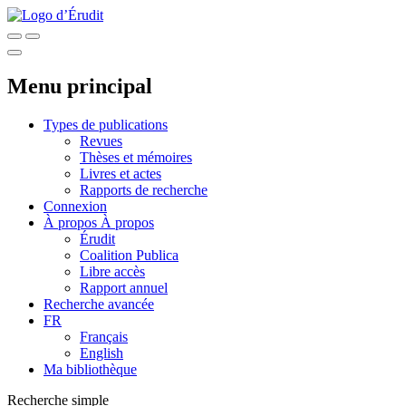
Menu principal
Types de publications
Revues
Thèses et mémoires
Livres et actes
Rapports de recherche
Connexion
À propos
À propos
Érudit
Coalition Publica
Libre accès
Rapport annuel
Recherche avancée
FR
Français
English
Ma bibliothèque
Recherche simple