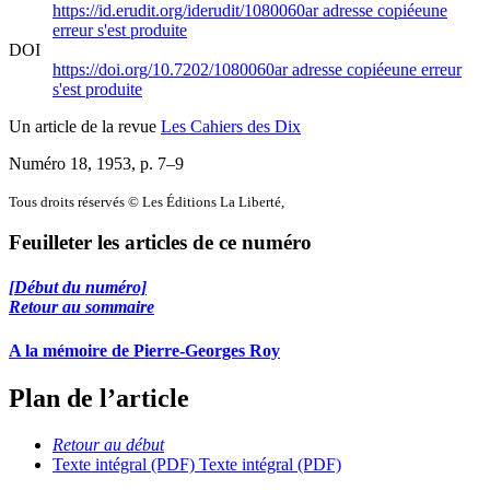
https://id.erudit.org/iderudit/1080060ar
adresse copiée
une
erreur s'est produite
DOI
https://doi.org/10.7202/1080060ar
adresse copiée
une erreur
s'est produite
Un article de la revue
Les Cahiers des Dix
Numéro 18, 1953
, p. 7–9
Tous droits réservés © Les Éditions La Liberté,
Feuilleter les articles de ce numéro
[Début du numéro]
Retour au sommaire
A la mémoire de Pierre-Georges Roy
Plan de l’article
Retour au début
Texte intégral (PDF)
Texte intégral (PDF)