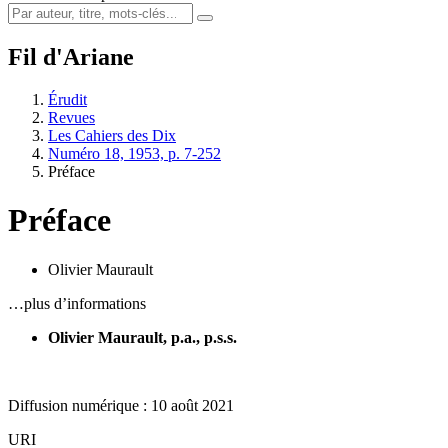
Fil d'Ariane
Érudit
Revues
Les Cahiers des Dix
Numéro 18, 1953, p. 7-252
Préface
Préface
Olivier Maurault
…plus d’informations
Olivier Maurault, p.a., p.s.s.
Diffusion numérique : 10 août 2021
URI