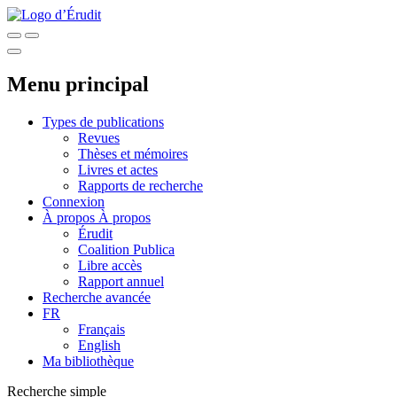
Menu principal
Types de publications
Revues
Thèses et mémoires
Livres et actes
Rapports de recherche
Connexion
À propos
À propos
Érudit
Coalition Publica
Libre accès
Rapport annuel
Recherche avancée
FR
Français
English
Ma bibliothèque
Recherche simple