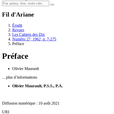
Fil d'Ariane
Érudit
Revues
Les Cahiers des Dix
Numéro 27, 1962, p. 7-275
Préface
Préface
Olivier Maurault
…plus d’informations
Olivier Maurault, P.S.S., P.A.
Diffusion numérique : 10 août 2021
URI