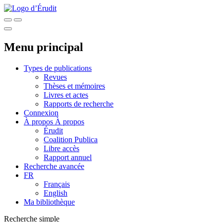
Menu principal
Types de publications
Revues
Thèses et mémoires
Livres et actes
Rapports de recherche
Connexion
À propos
À propos
Érudit
Coalition Publica
Libre accès
Rapport annuel
Recherche avancée
FR
Français
English
Ma bibliothèque
Recherche simple