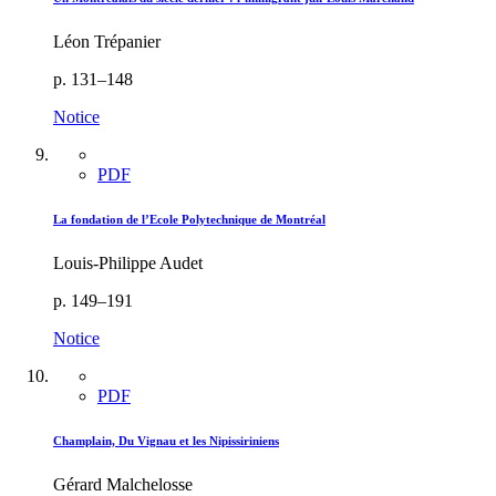
Léon Trépanier
p. 131–148
Notice
PDF
La fondation de l’Ecole Polytechnique de Montréal
Louis-Philippe Audet
p. 149–191
Notice
PDF
Champlain, Du Vignau et les Nipissiriniens
Gérard Malchelosse