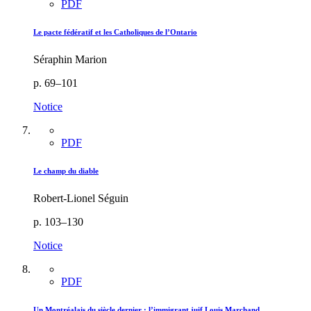
PDF
Le pacte fédératif et les Catholiques de l’Ontario
Séraphin Marion
p. 69–101
Notice
PDF
Le champ du diable
Robert-Lionel Séguin
p. 103–130
Notice
PDF
Un Montréalais du siècle dernier : l’immigrant juif Louis Marchand