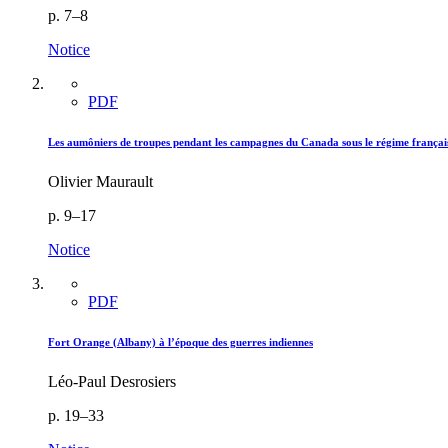
p. 7–8
Notice
PDF
Les aumôniers de troupes pendant les campagnes du Canada sous le régime françai
Olivier Maurault
p. 9–17
Notice
PDF
Fort Orange (Albany) à l’époque des guerres indiennes
Léo-Paul Desrosiers
p. 19–33