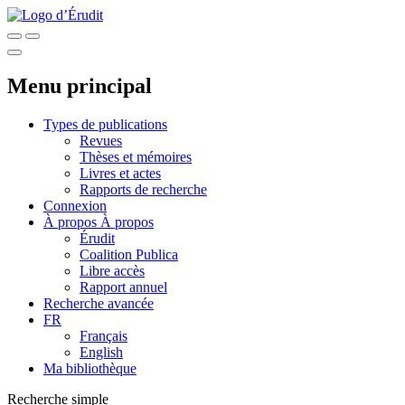
Menu principal
Types de publications
Revues
Thèses et mémoires
Livres et actes
Rapports de recherche
Connexion
À propos
À propos
Érudit
Coalition Publica
Libre accès
Rapport annuel
Recherche avancée
FR
Français
English
Ma bibliothèque
Recherche simple