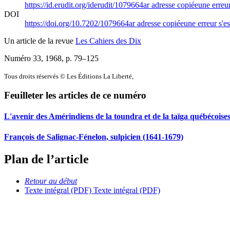
https://id.erudit.org/iderudit/1079664ar
adresse copiée
une erreur
DOI
https://doi.org/10.7202/1079664ar
adresse copiée
une erreur s'es
Un article de la revue
Les Cahiers des Dix
Numéro 33, 1968
, p. 79–125
Tous droits réservés © Les Éditions La Liberté,
Feuilleter les articles de ce numéro
L'avenir des Amérindiens de la toundra et de la taïga québécoise
François de Salignac-Fénelon, sulpicien (1641-1679)
Plan de l’article
Retour au début
Texte intégral (PDF)
Texte intégral (PDF)