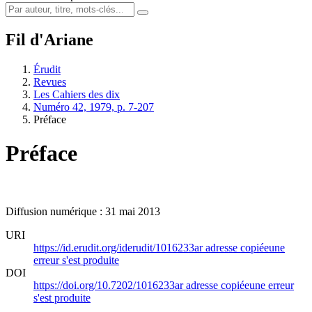
Fil d'Ariane
Érudit
Revues
Les Cahiers des dix
Numéro 42, 1979, p. 7-207
Préface
Préface
Diffusion numérique : 31 mai 2013
URI
https://id.erudit.org/iderudit/1016233ar
adresse copiée
une
erreur s'est produite
DOI
https://doi.org/10.7202/1016233ar
adresse copiée
une erreur
s'est produite