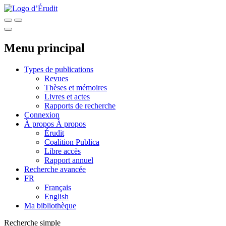
Menu principal
Types de publications
Revues
Thèses et mémoires
Livres et actes
Rapports de recherche
Connexion
À propos
À propos
Érudit
Coalition Publica
Libre accès
Rapport annuel
Recherche avancée
FR
Français
English
Ma bibliothèque
Recherche simple