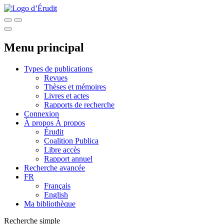
Menu principal
Types de publications
Revues
Thèses et mémoires
Livres et actes
Rapports de recherche
Connexion
À propos
À propos
Érudit
Coalition Publica
Libre accès
Rapport annuel
Recherche avancée
FR
Français
English
Ma bibliothèque
Recherche simple