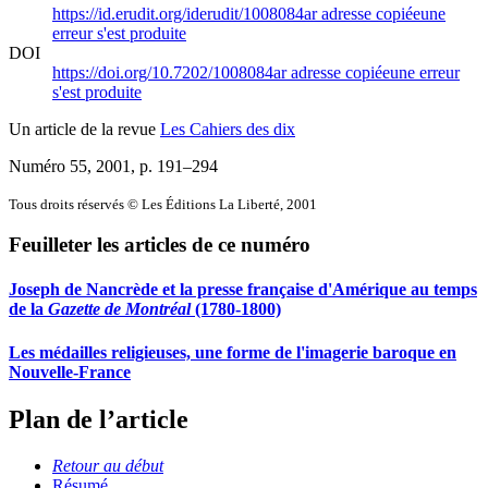
https://id.erudit.org/iderudit/1008084ar
adresse copiée
une
erreur s'est produite
DOI
https://doi.org/10.7202/1008084ar
adresse copiée
une erreur
s'est produite
Un article de la revue
Les Cahiers des dix
Numéro 55, 2001
, p. 191–294
Tous droits réservés © Les Éditions La Liberté, 2001
Feuilleter les articles de ce numéro
Joseph de Nancrède et la presse française d'Amérique au temps
de la
Gazette de Montréal
(1780-1800)
Les médailles religieuses, une forme de l'imagerie baroque en
Nouvelle-France
Plan de l’article
Retour au début
Résumé